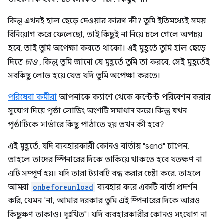
কিন্তু এখনই হাল ছেড়ে দেওয়ার কারণ কী? তুমি ইতিমধ্যেই সময়
বিনিয়োগ করে ফেলেছো, তাই কিছুই না নিয়ে চলে গেলে অপচয়
হবে, তাই তুমি অপেক্ষা করতে থাকো। এই মুহূর্তে তুমি হাল ছেড়ে
দিতে
চাও
, কিন্তু তুমি জানো যে মুহূর্তে তুমি তা করবে, সেই মুহূর্তেই
সবকিছু লোড হয়ে যেত যদি তুমি অপেক্ষা করতে।
পরিষেবা কর্মীরা
আপনাকে ক্যাশে থেকে কন্টেন্ট পরিবেশন করার
সুযোগ দিয়ে পৃষ্ঠা লোডিং অংশটি সমাধান করে। কিন্তু যখন
পৃষ্ঠাটিকে সার্ভারে কিছু পাঠাতে হয় তখন কী হবে?
এই মুহূর্তে, যদি ব্যবহারকারী কোনও বার্তায় "send" চাপেন,
তাহলে তাদের স্পিনারের দিকে তাকিয়ে থাকতে হবে যতক্ষণ না
এটি সম্পূর্ণ হয়। যদি তারা ট্যাবটি বন্ধ করার চেষ্টা করে, তাহলে
আমরা
onbeforeunload
ব্যবহার করে একটি বার্তা প্রদর্শন
করি, যেমন "না, আমার দরকার তুমি এই স্পিনারের দিকে আরও
কিছুক্ষণ তাকাও। দুঃখিত"। যদি ব্যবহারকারীর কোনও সংযোগ না