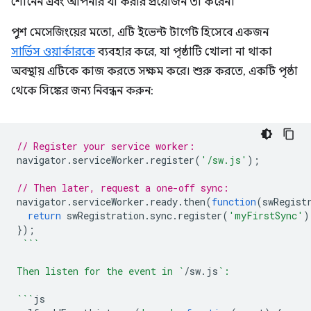
শোনেন এবং আপনার যা করার প্রয়োজন তা করেন।
পুশ মেসেজিংয়ের মতো, এটি ইভেন্ট টার্গেট হিসেবে একজন
সার্ভিস ওয়ার্কারকে
ব্যবহার করে, যা পৃষ্ঠাটি খোলা না থাকা
অবস্থায় এটিকে কাজ করতে সক্ষম করে। শুরু করতে, একটি পৃষ্ঠা
থেকে সিঙ্কের জন্য নিবন্ধন করুন:
// Register your service worker:
navigator
.
serviceWorker
.
register
(
'/sw.js'
);
// Then later, request a one-off sync:
navigator
.
serviceWorker
.
ready
.
then
(
function
(
swRegist
return
swRegistration
.
sync
.
register
(
'myFirstSync'
)
});
```
Then listen for the event in `
/
sw
.
js
`:
```
js