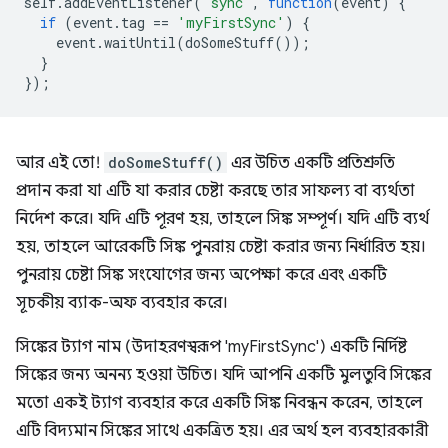
self
.
addEventListener
(
'sync'
,
function
(
event
)
{
if
(
event
.
tag
==
'myFirstSync'
)
{
event
.
waitUntil
(
doSomeStuff
());
}
});
আর এই তো!
doSomeStuff()
এর উচিত একটি প্রতিশ্রুতি
প্রদান করা যা এটি যা করার চেষ্টা করছে তার সাফল্য বা ব্যর্থতা
নির্দেশ করে। যদি এটি পূরণ হয়, তাহলে সিঙ্ক সম্পূর্ণ। যদি এটি ব্যর্থ
হয়, তাহলে আরেকটি সিঙ্ক পুনরায় চেষ্টা করার জন্য নির্ধারিত হয়।
পুনরায় চেষ্টা সিঙ্ক সংযোগের জন্য অপেক্ষা করে এবং একটি
সূচকীয় ব্যাক-অফ ব্যবহার করে।
সিঙ্কের ট্যাগ নাম (উদাহরণস্বরূপ 'myFirstSync') একটি নির্দিষ্ট
সিঙ্কের জন্য অনন্য হওয়া উচিত। যদি আপনি একটি মুলতুবি সিঙ্কের
মতো একই ট্যাগ ব্যবহার করে একটি সিঙ্ক নিবন্ধন করেন, তাহলে
এটি বিদ্যমান সিঙ্কের সাথে একত্রিত হয়। এর অর্থ হল ব্যবহারকারী