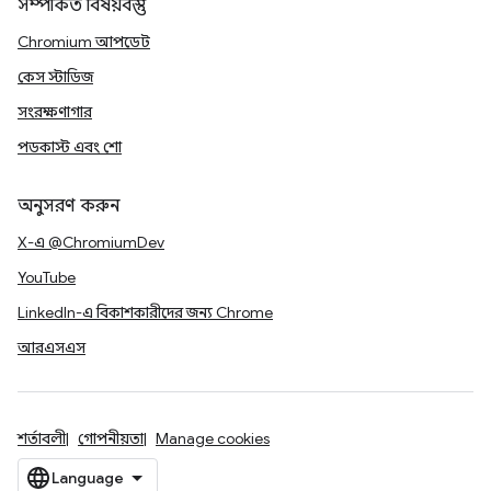
সম্পর্কিত বিষয়বস্তু
Chromium আপডেট
কেস স্টাডিজ
সংরক্ষণাগার
পডকাস্ট এবং শো
অনুসরণ করুন
X-এ @ChromiumDev
YouTube
LinkedIn-এ বিকাশকারীদের জন্য Chrome
আরএসএস
শর্তাবলী
গোপনীয়তা
Manage cookies