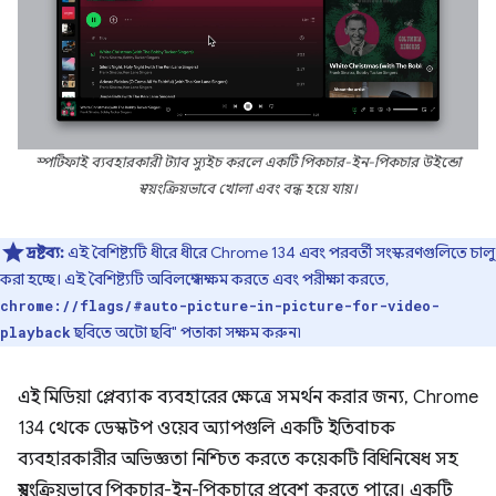
স্পটিফাই ব্যবহারকারী ট্যাব স্যুইচ করলে একটি পিকচার-ইন-পিকচার উইন্ডো
স্বয়ংক্রিয়ভাবে খোলা এবং বন্ধ হয়ে যায়।
দ্রষ্টব্য:
এই বৈশিষ্ট্যটি ধীরে ধীরে Chrome 134 এবং পরবর্তী সংস্করণগুলিতে চালু
করা হচ্ছে। এই বৈশিষ্ট্যটি অবিলম্বে সক্ষম করতে এবং পরীক্ষা করতে,
chrome://flags/#auto-picture-in-picture-for-video-
ছবিতে অটো ছবি" পতাকা সক্ষম করুন৷
playback
এই মিডিয়া প্লেব্যাক ব্যবহারের ক্ষেত্রে সমর্থন করার জন্য, Chrome
134 থেকে ডেস্কটপ ওয়েব অ্যাপগুলি একটি ইতিবাচক
ব্যবহারকারীর অভিজ্ঞতা নিশ্চিত করতে কয়েকটি বিধিনিষেধ সহ
স্বয়ংক্রিয়ভাবে পিকচার-ইন-পিকচারে প্রবেশ করতে পারে। একটি