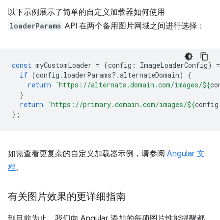
以下示例展示了简单的自定义加载器如何使用
loaderParams
API 在两个备用图片网域之间进行选择：
const
myCustomLoader
=
(
config
:
ImageLoaderConfig
)
=
if
(
config
.
loaderParams
?
.
alternateDomain
)
{
return
`https://alternate.domain.com/images/
${
co
}
return
`https://primary.domain.com/images/
${
config
};
如需查看更复杂的自定义加载器示例，请参阅
Angular 文
档
。
有关图片效果的更详细指南
到目前为止，我们向 Angular 添加的每项图片性能提醒都