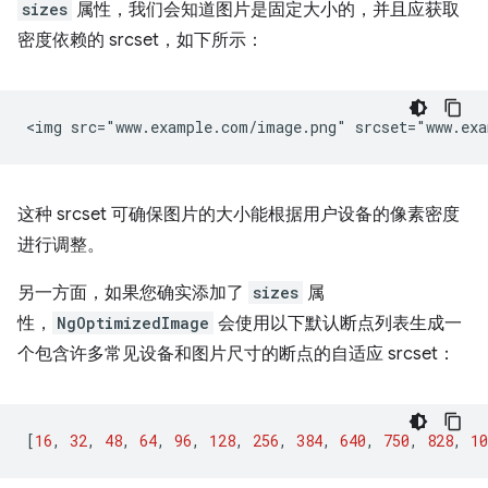
sizes
属性，我们会知道图片是固定大小的，并且应获取
密度依赖的 srcset，如下所示：
这种 srcset 可确保图片的大小能根据用户设备的像素密度
进行调整。
另一方面，如果您确实添加了
sizes
属
性，
NgOptimizedImage
会使用以下默认断点列表生成一
个包含许多常见设备和图片尺寸的断点的自适应 srcset：
[
16
,
32
,
48
,
64
,
96
,
128
,
256
,
384
,
640
,
750
,
828
,
10