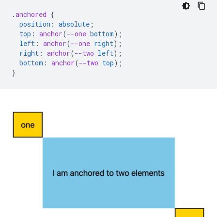
.
anchored
{
position
:
absolute
;
top
:
anchor
(
--one
bottom
);
left
:
anchor
(
--one
right
);
right
:
anchor
(
--two
left
);
bottom
:
anchor
(
--two
top
);
}