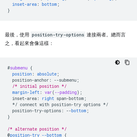
inset-area
:
bottom
;
}
最後，使用
position-try-options
連接兩者。總而言
之，看起來會像這樣：
#
submenu
{
position
:
absolute
;
position-anchor
:
--
submenu
;
/* initial position */
margin-left
:
var
(
--padding
);
inset-area
:
right
span-bottom
;
*/
connect
with
position-try
options
*/
position-try-options
:
--
bottom
;
}
/* alternate position */
@
position-try
--bottom
{