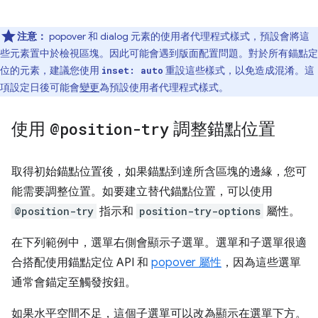
注意：
popover 和 dialog 元素的使用者代理程式樣式，預設會將這
些元素置中於檢視區塊。因此可能會遇到版面配置問題。對於所有錨點定
位的元素，建議您使用
重設這些樣式，以免造成混淆。這
inset: auto
項設定日後可能會
變更
為預設使用者代理程式樣式。
使用
@position-try
調整錨點位置
取得初始錨點位置後，如果錨點到達所含區塊的邊緣，您可
能需要調整位置。如要建立替代錨點位置，可以使用
@position-try
指示和
position-try-options
屬性。
在下列範例中，選單右側會顯示子選單。選單和子選單很適
合搭配使用錨點定位 API 和
popover 屬性
，因為這些選單
通常會錨定至觸發按鈕。
如果水平空間不足，這個子選單可以改為顯示在選單下方。