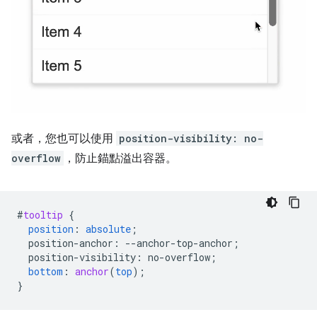
或者，您也可以使用
position-visibility: no-
overflow
，防止錨點溢出容器。
#
tooltip
{
position
:
absolute
;
position-anchor
:
--
anchor-top-anchor
;
position-visibility
:
no-overflow
;
bottom
:
anchor
(
top
);
}