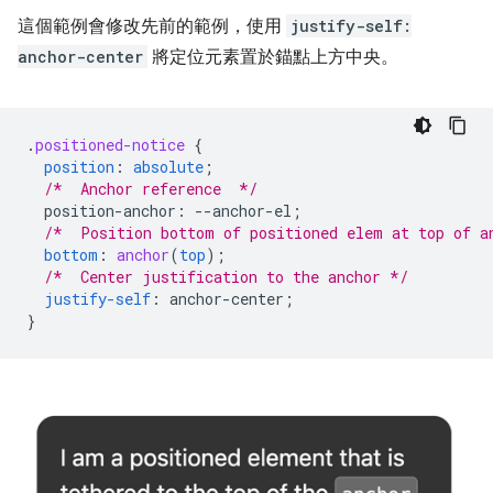
這個範例會修改先前的範例，使用
justify-self:
anchor-center
將定位元素置於錨點上方中央。
.
positioned-notice
{
position
:
absolute
;
/*  Anchor reference  */
position-anchor
:
--
anchor-el
;
/*  Position bottom of positioned elem at top of a
bottom
:
anchor
(
top
);
/*  Center justification to the anchor */
justify-self
:
anchor-center
;
}