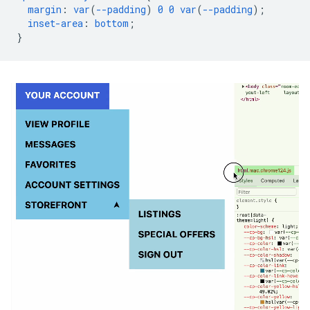
margin
:
var
(
--padding
)
0
0
var
(
--padding
);
inset-area
:
bottom
;
}