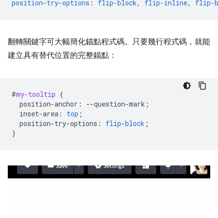
position-try-options
:
flip-block
,
flip-inline
,
flip-
翻轉關鍵字可大幅簡化錨點程式碼。只要幾行程式碼，就能
建立具有替代位置的完整錨點：
#
my-tooltip
{
position-anchor
:
--
question-mark
;
inset-area
:
top
;
position-try-options
:
flip
-
block
;
}