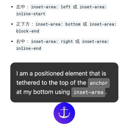
左中：
inset-area: left
或
inset-area:
inline-start
正下方：
inset-area: bottom
或
inset-area:
block-end
右中：
inset-area: right
或
inset-area:
inline-end