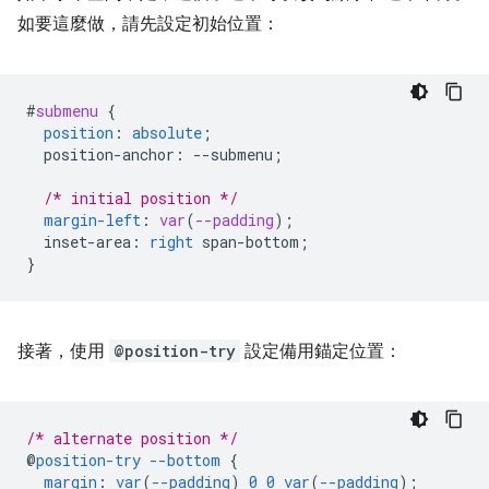
如要這麼做，請先設定初始位置：
#
submenu
{
position
:
absolute
;
position-anchor
:
--
submenu
;
/* initial position */
margin-left
:
var
(
--padding
);
inset-area
:
right
span-bottom
;
}
接著，使用
@position-try
設定備用錨定位置：
/* alternate position */
@
position-try
--bottom
{
margin
:
var
(
--padding
)
0
0
var
(
--padding
);