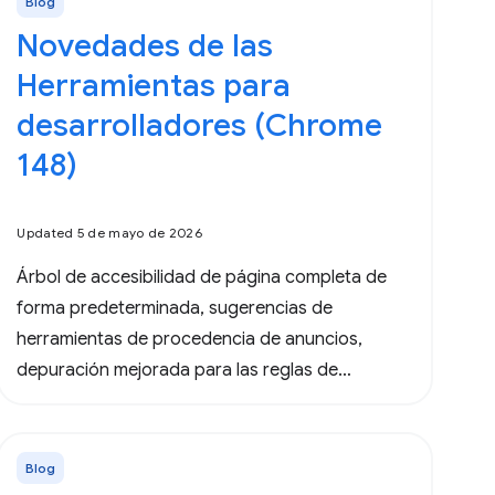
Blog
Novedades de las
Herramientas para
desarrolladores (Chrome
148)
Updated 5 de mayo de 2026
Árbol de accesibilidad de página completa de
forma predeterminada, sugerencias de
herramientas de procedencia de anuncios,
depuración mejorada para las reglas de
especulación y actualizaciones importantes para
las Herramientas para desarrolladores de
agentes.
Blog