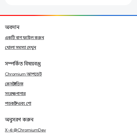
অবদান
একটি বাগ ফাইল করুন
খোলা সমস্যা দেখুন
সম্পর্কিত বিষয়বস্তু
Chromium আপডেট
কেস স্টাডিজ
সংরক্ষণাগার
পডকাস্ট এবং শো
অনুসরণ করুন
X-এ @ChromiumDev