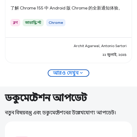
了解 Chrome 155 中 Android 版 Chrome 的全新通知体验。
ব্লগ
জাভাস্ক্রিপ্ট
Chrome
Archit Agarwal, Antonio Sartori
২২ জুলাই, ২০২৬
expand_more
আরও দেখুন
ডকুমেন্টেশন আপডেট
নতুন বিষয়বস্তু এবং ডকুমেন্টেশনের উল্লেখযোগ্য আপডেট।