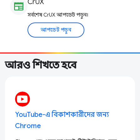
CrUX
newspaper
সর্বশেষ CrUX আপডেট পড়ুন।
আপডেট পড়ুন
আরও শিখতে হবে
YouTube-এ বিকাশকারীদের জন্য
Chrome