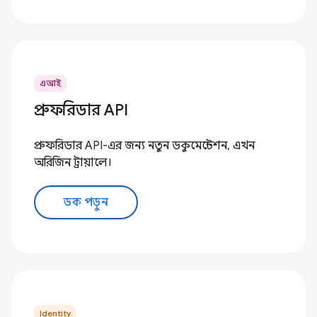
এআই
প্রুফরিডার API
প্রুফরিডার API-এর জন্য নতুন ডকুমেন্টেশন, এখন
অরিজিন ট্রায়ালে।
ডক পড়ুন
Identity