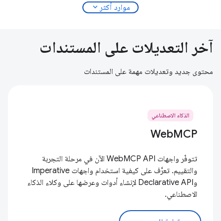
expand_more
موارد أكثر
آخر التعديلات على المستندات
محتوى جديد وتعديلات مهمة على المستندات
الذكاء الاصطناعي
WebMCP
تتوفّر واجهات WebMCP API الآن في مرحلة التجربة
والتقييم. تعرَّف على كيفية استخدام واجهات Imperative
وDeclarative API لإنشاء أدوات وعرضها على وكلاء الذكاء
الاصطناعي.