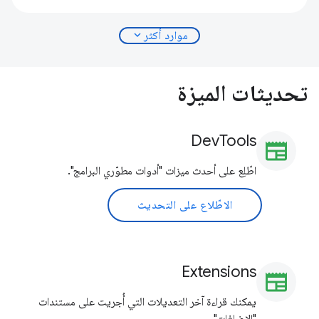
expand_more
موارد أكثر
تحديثات الميزة
DevTools
newspaper
اطّلِع على أحدث ميزات "أدوات مطوّري البرامج".
الاطّلاع على التحديث
Extensions
newspaper
يمكنك قراءة آخر التعديلات التي أُجريت على مستندات