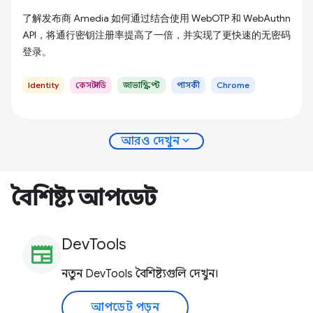
了解发布商 Amedia 如何通过结合使用 WebOTP 和 WebAuthn
API，将通行密钥注册率提高了一倍，并实现了更快速的无密码
登录。
Identity
কেস স্টাডি
জাভাস্ক্রিপ্ট
পাসকী
Chrome
expand_more
আরও দেখুন
বৈশিষ্ট্য আপডেট
DevTools
newspaper
নতুন DevTools বৈশিষ্ট্যগুলি দেখুন।
আপডেট পড়ুন