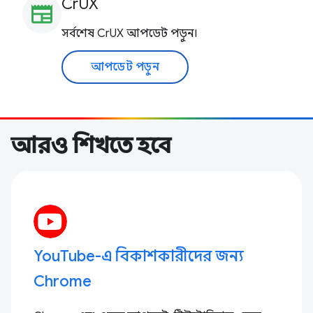
CrUX
newspaper
সর্বশেষ CrUX আপডেট পড়ুন।
আপডেট পড়ুন
আরও শিখতে হবে
YouTube-এ বিকাশকারীদের জন্য
Chrome