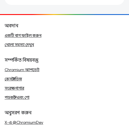
অবদান
একটি বাগ ফাইল করুন
খোলা সমস্যা দেখুন
সম্পর্কিত বিষয়বস্তু
Chromium আপডেট
কেস স্টাডিজ
সংরক্ষণাগার
পডকাস্ট এবং শো
অনুসরণ করুন
X-এ @ChromiumDev