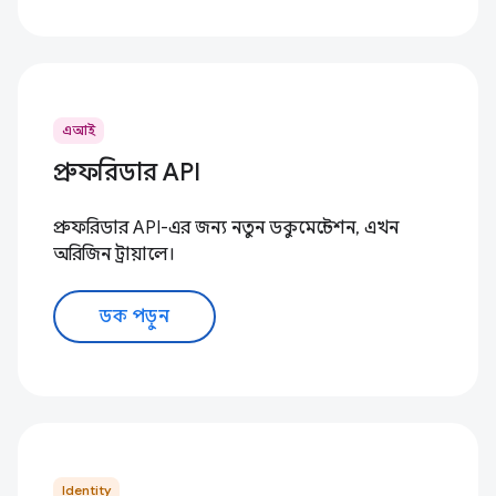
এআই
প্রুফরিডার API
প্রুফরিডার API-এর জন্য নতুন ডকুমেন্টেশন, এখন
অরিজিন ট্রায়ালে।
ডক পড়ুন
Identity