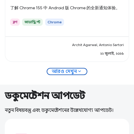
了解 Chrome 155 中 Android 版 Chrome 的全新通知体验。
ব্লগ
জাভাস্ক্রিপ্ট
Chrome
Archit Agarwal, Antonio Sartori
২২ জুলাই, ২০২৬
expand_more
আরও দেখুন
ডকুমেন্টেশন আপডেট
নতুন বিষয়বস্তু এবং ডকুমেন্টেশনের উল্লেখযোগ্য আপডেট।