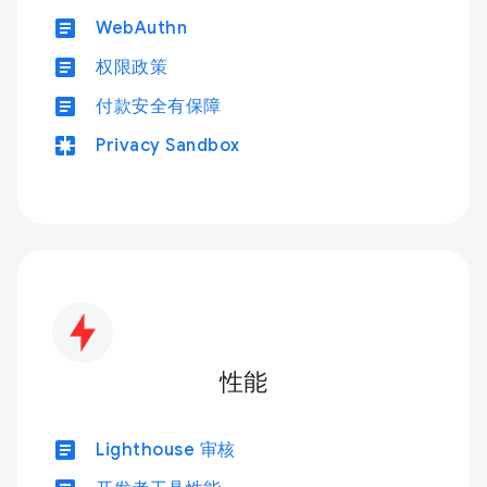
article
WebAuthn
article
权限政策
article
付款安全有保障
pages
Privacy Sandbox
性能
article
Lighthouse 审核