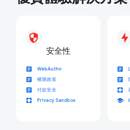
安全性
article
article
WebAuthn
article
article
權限政策
article
pages
付款安全
pages
school
Privacy Sandbox