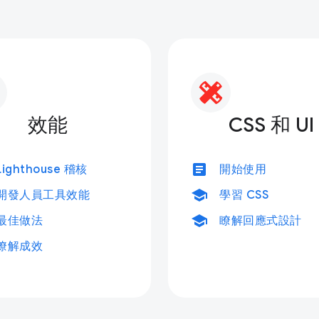
效能
CSS 和 UI
article
Lighthouse 稽核
開始使用
school
開發人員工具效能
學習 CSS
school
最佳做法
瞭解回應式設計
瞭解成效