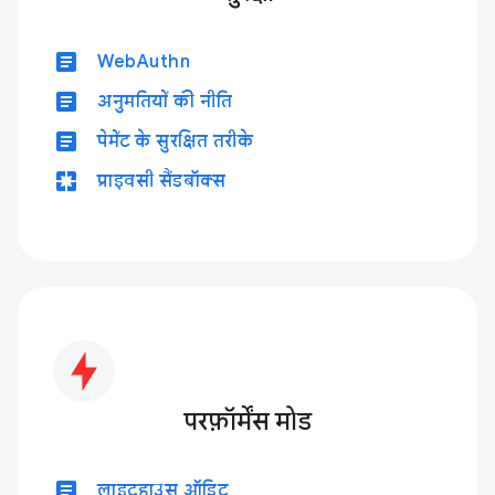
article
WebAuthn
article
अनुमतियों की नीति
article
पेमेंट के सुरक्षित तरीके
pages
प्राइवसी सैंडबॉक्स
परफ़ॉर्मेंस मोड
article
लाइटहाउस ऑडिट