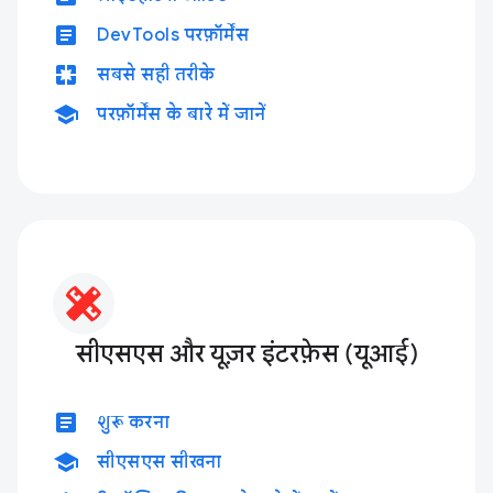
article
DevTools परफ़ॉर्मेंस
pages
सबसे सही तरीके
school
परफ़ॉर्मेंस के बारे में जानें
सीएसएस और यूज़र इंटरफ़ेस (यूआई)
article
शुरू करना
school
सीएसएस सीखना