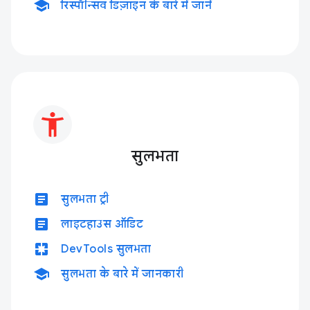
school
रिस्पॉन्सिव डिज़ाइन के बारे में जानें
सुलभता
article
सुलभता ट्री
article
लाइटहाउस ऑडिट
pages
DevTools सुलभता
school
सुलभता के बारे में जानकारी