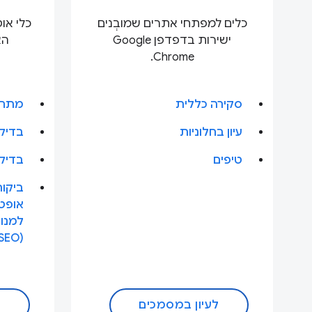
כלים למפתחי אתרים שמובְנים
כלי או
ישירות בדפדפן Google
הא
Chrome.
סקירה כללית
מתחי
עיון בחלוניות
בדיקת
טיפים
בדיק
ביקו
אופטי
למנוע
(SEO)
לעיון במסמכים
ל