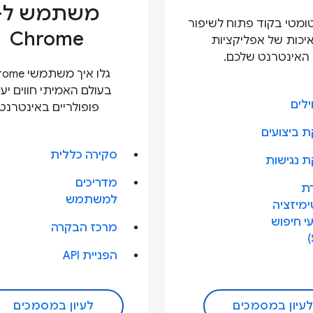
משתמש ל-
טומטי בקוד פתוח לשיפור
Chrome
יכות של אפליקציות
האינטרנט שלכם.
גלו איך משתמש
בעולם האמיתי חווים יע
לים
פופולריים באינטרנט.
 ביצועים
סקירה כללית
ת נגישות
מדריכים
רת
למשתמש
מיזציה
י חיפוש
מרכז הבקרה
הפניית API
עיון במסמכים
לעיון במסמכים