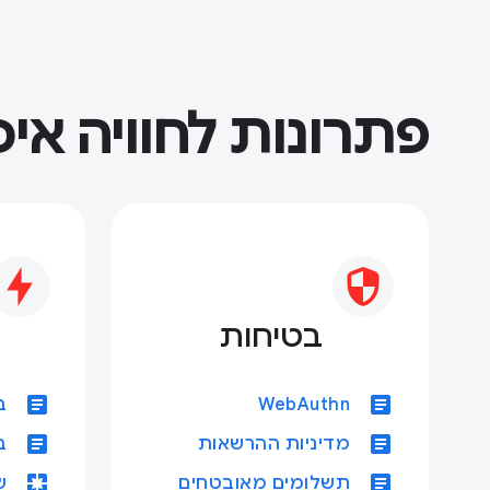
פתרונות לחוויה אי
בטיחות
article
article
WebAuthn
בד
article
article
מדיניות ההרשאות
ב
pages
article
תשלומים מאובטחים
ש