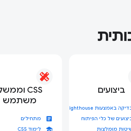
כותית
ביצועים
CSS וממשק
משתמש
יקה באמצעות Lighthouse
article
יצועים של כלי הפיתוח
מתחילים
school
יטות מומלצות
לימוד CSS