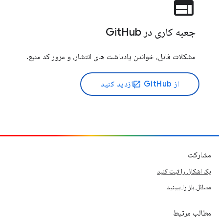
web
جعبه کاری در GitHub
مشکلات فایل، خواندن یادداشت های انتشار، و مرور کد منبع.
از GitHub
بازدید کنید
open_in_new
مشارکت
یک اشکال را ثبت کنید
مسائل باز را ببینید
مطالب مرتبط