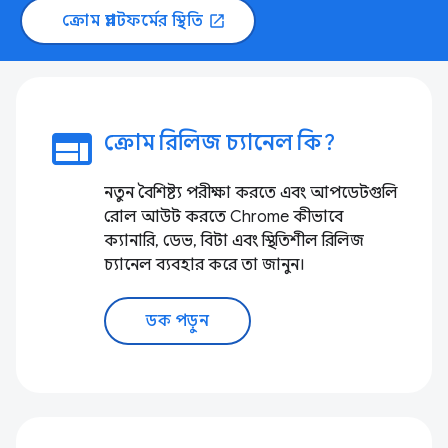
ক্রোম প্ল্যাটফর্মের স্থিতি
open_in_new
web
ক্রোম রিলিজ চ্যানেল কি?
নতুন বৈশিষ্ট্য পরীক্ষা করতে এবং আপডেটগুলি
রোল আউট করতে Chrome কীভাবে
ক্যানারি, ডেভ, বিটা এবং স্থিতিশীল রিলিজ
চ্যানেল ব্যবহার করে তা জানুন।
ডক পড়ুন