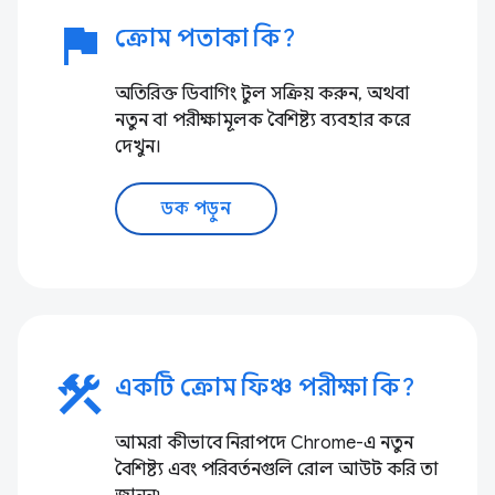
flag
ক্রোম পতাকা কি?
অতিরিক্ত ডিবাগিং টুল সক্রিয় করুন, অথবা
নতুন বা পরীক্ষামূলক বৈশিষ্ট্য ব্যবহার করে
দেখুন।
ডক পড়ুন
construction
একটি ক্রোম ফিঞ্চ পরীক্ষা কি?
আমরা কীভাবে নিরাপদে Chrome-এ নতুন
বৈশিষ্ট্য এবং পরিবর্তনগুলি রোল আউট করি তা