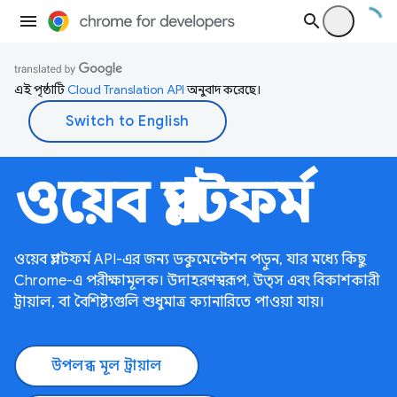
এই পৃষ্ঠাটি
Cloud Translation API
অনুবাদ করেছে।
ওয়েব প্ল্যাটফর্ম
ওয়েব প্ল্যাটফর্ম API-এর জন্য ডকুমেন্টেশন পড়ুন, যার মধ্যে কিছু
Chrome-এ পরীক্ষামূলক। উদাহরণস্বরূপ, উত্স এবং বিকাশকারী
ট্রায়াল, বা বৈশিষ্ট্যগুলি শুধুমাত্র ক্যানারিতে পাওয়া যায়।
উপলব্ধ মূল ট্রায়াল