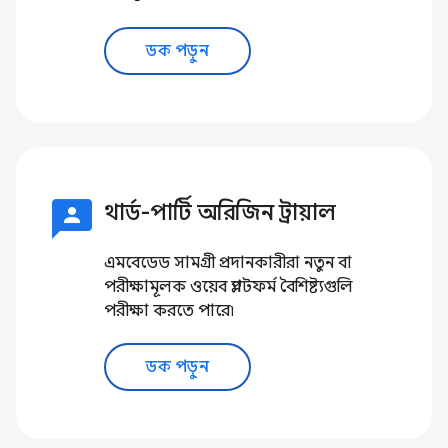
ডক পড়ুন
3p
থার্ড-পার্টি অরিজিন ট্রায়াল
এমবেডেড সামগ্রী প্রদানকারীরা নতুন বা
পরীক্ষামূলক ওয়েব প্ল্যাটফর্ম বৈশিষ্ট্যগুলি
পরীক্ষা করতে পারে৷
ডক পড়ুন