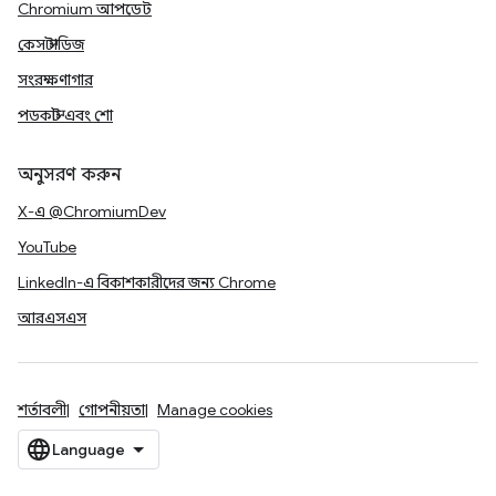
Chromium আপডেট
কেস স্টাডিজ
সংরক্ষণাগার
পডকাস্ট এবং শো
অনুসরণ করুন
X-এ @ChromiumDev
YouTube
LinkedIn-এ বিকাশকারীদের জন্য Chrome
আরএসএস
শর্তাবলী
গোপনীয়তা
Manage cookies