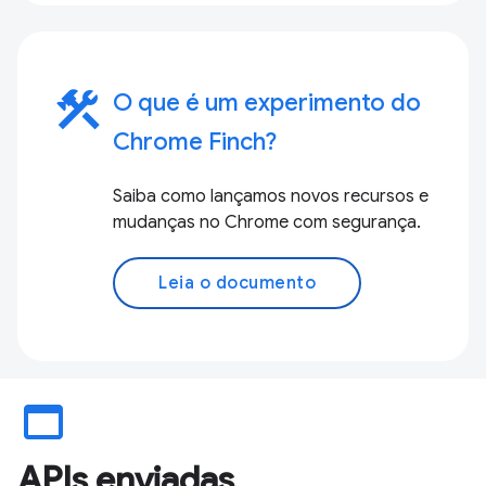
construction
O que é um experimento do
Chrome Finch?
Saiba como lançamos novos recursos e
mudanças no Chrome com segurança.
Leia o documento
web_asset
APIs enviadas