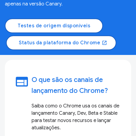
apenas na versão Canary.
Testes de origem disponíveis
Status da plataforma do Chrome
open_in_new
web
O que são os canais de
lançamento do Chrome?
Saiba como o Chrome usa os canais de
lançamento Canary, Dev, Beta e Stable
para testar novos recursos e lançar
atualizações.