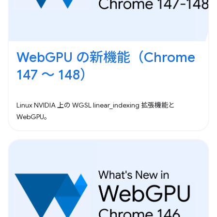
WebGPU の新機能（Chrome
147 ～ 148）
Linux NVIDIA 上の WGSL linear_indexing 拡張機能と
WebGPU。