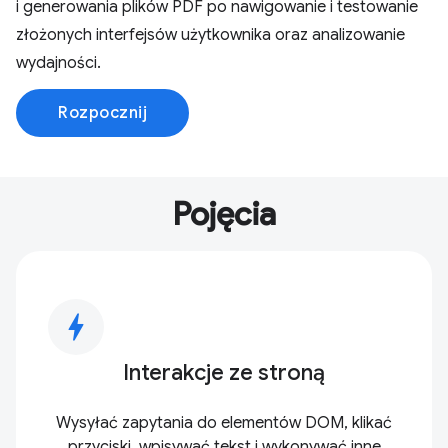
i generowania plików PDF po nawigowanie i testowanie
złożonych interfejsów użytkownika oraz analizowanie
wydajności.
Rozpocznij
Pojęcia
bolt
Interakcje ze stroną
Wysyłać zapytania do elementów DOM, klikać
przyciski, wpisywać tekst i wykonywać inne