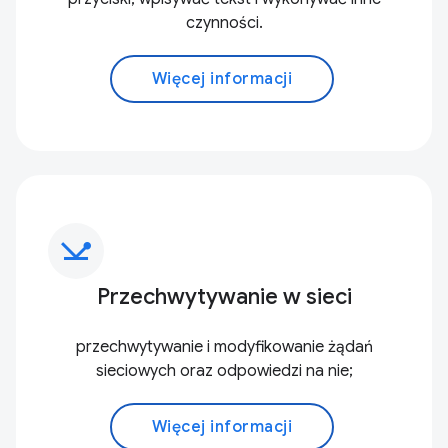
czynności.
Więcej informacji
network_ping
Przechwytywanie w sieci
przechwytywanie i modyfikowanie żądań
sieciowych oraz odpowiedzi na nie;
Więcej informacji