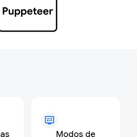
display_settings
ras
Modos de