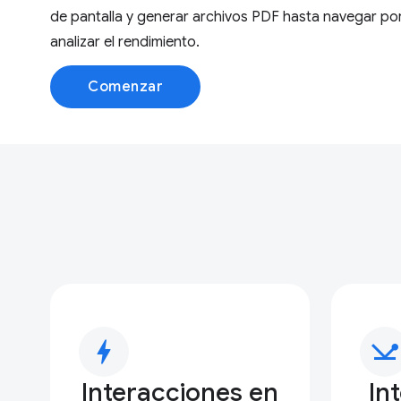
de pantalla y generar archivos PDF hasta navegar por
analizar el rendimiento.
Comenzar
bolt
network_ping
Interacciones en
In