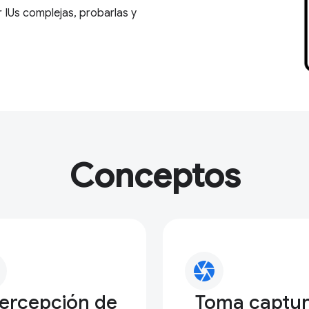
 IUs complejas, probarlas y
Conceptos
camera
tercepción de
Toma captu