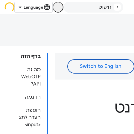
/
בדף הזה
מה זה
WebOTP
API?
הדגמה
נט
הוספת
הערה לתג
<input>