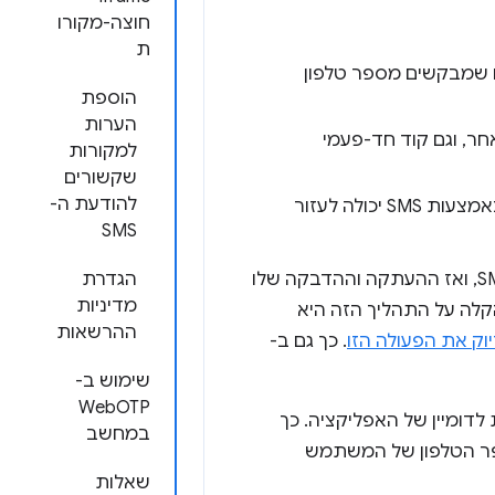
חוצה-מקורו
ת
 שמבקשים מספר טלפון
הוספת
הערות
חר, וגם קוד חד-פעמי
למקורות
שקשורים
להודעת ה-
כשמשתמש מבצע תשלום, בקשה לקוד חד-פעמי שנשלח באמצעות SMS יכולה לעזור
SMS
התהליך הנוכחי יוצר חיכוך עבור המשתמשים. החיפוש של קוד אימות בהודעת SMS, ואז ההעתקה וההדבקה שלו
הגדרת
מדיניות
קלה על התהליך הזה היא
ההרשאות
. כך גם ב-
שימוש ב-
WebOTP
ת לדומיין של האפליקציה. כך
במחשב
חד-פעמי מהודעת SMS ולאמת את מספר הטלפון של המשתמש
שאלות