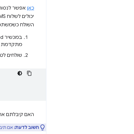
כאן
השולח כשמשתמשים ב-PI
במכשיר Android, עוברים אל
מתקדמת י
שולחים לטלפון ה
האם קיבלתם את ה-SMS וההנחיה להזין את הקוד באזור הקלט? כך פועל OTP API
חשוב לדעת:
אם תיבת