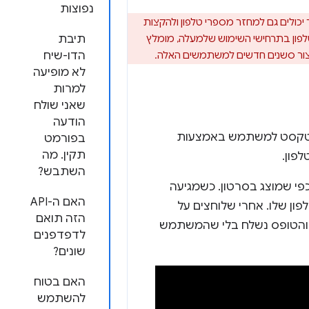
נפוצות
ספקי הסלולר יכולים גם למחזר מספרי טלפון ולהקצות
ש-OTP באמצעות SMS שימושי לאימות מספר טלפון בתרחישי השימוש שלמעלה, מומלץ
תיבת
יצור סשנים חדשים למשתמשים האלה.
הדו-שיח
לא מופיעה
למרות
שאני שולח
הודעה
 טקסט למשתמש באמצעות
בפורמט
תקין. מה
השתבש?
ש, כפי שמוצג בסרטון. כשמגיעה
האם ה-API
ן שלו. אחרי שלוחצים על
הזה תואם
והטופס נשלח בלי שהמשתמש
לדפדפנים
שונים?
האם בטוח
להשתמש