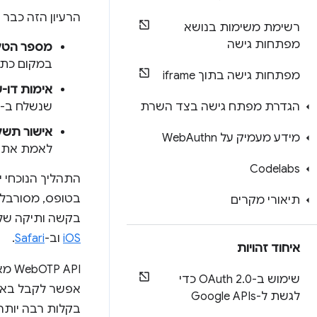
הרעיון הזה כבר 
רשימת משימות בנושא
מפתחות גישה
מספר הטל
במקום כתו
מפתחות גישה בתוך iframe
אימות דו-
הגדרת מפתח גישה בצד השרת
שנשלח ב-SMS, כדי לספק אבטחה נוספת.
אישור תשל
מידע מעמיק על Web
Authn
לאמת את ה
Codelabs
בטופס, מסורבלו
תיאורי מקרים
בקשה ותיקה של מפת
iOS
וב-
Safari
.
איחוד זהויות
‫PI
שימוש ב-OAuth 2
.
0 כדי
לגשת ל-Google APIs
בקלות רבה יותר.