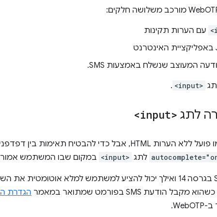
<
עם הערות תקינות
ט
עה המעוצב שנשלח באמצעות SMS.
תג
<input>
.
ה לתג
<input>
autocomplete="o
לתג
<input>
במקום שבו המשתמש אמור להזי
ל הודעת SMS בפורמט שמתואר במאמר
הגדרת הפו
Web.