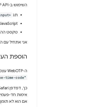
השימוש ב-WebOTP API מורכב משלושה חלקים:
תג
input>
‫JavaScript באפליקציית האינטרנ
טקסט ההוד
אני אתחיל עם ה
הוספת הער
ה-WebOTP עצמו פועל ללא הערות HTML, אבל כדי להבטיח תאימות בין דפדפנים, מומלץ מאוד להוסיף
ne-time-code"
כך, דפדפן Safari בגרסה 14 ואילך יכול להציע למשתמש למלא אוטומטית את השדה
אימות חד-פעמי כשהוא מקב
אם הוא לא תומך ב-OTP