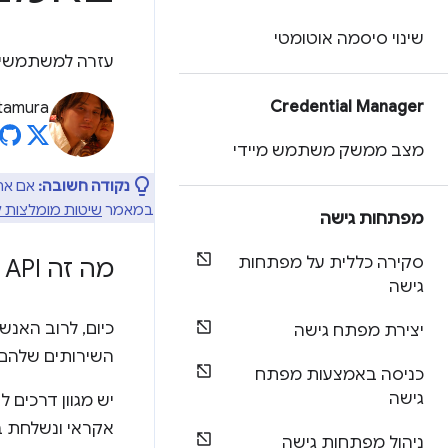
שינוי סיסמה אוטומטי
עזרה למשתמשים בנושא קודי P
Credential Manager
Kitamura
מצב ממשק משתמש מיידי
נקודה חשובה:
במאמר
שיטות מומלצות ליצירת טופ
מפתחות גישה
סקירה כללית על מפתחות
מה זה Web
API?
גישה
כיום, לרוב האנ
יצירת מפתח גישה
השירותים שלהם.
כניסה באמצעות מפתח
גישה
אקראי ונשלחת ב-SMS. שליחת הקוד הזה בחזרה לשרת של המפתח מוכיחה שיש לך שליטה על מס
ניהול מפתחות גישה