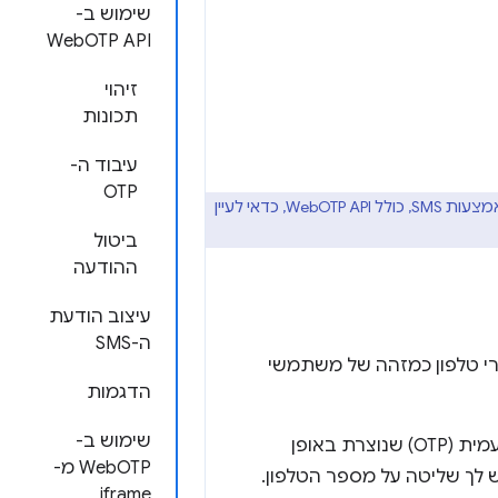
שימוש ב-
WebOTP API
זיהוי
תכונות
עיבוד ה-
OTP
אם אתם רוצים לקבל מידע נוסף על שיטות מומלצות כלליות ליצירת טופס OTP באמצעות SMS, כולל WebOTP API, כדאי לעיין
ביטול
ההודעה
עיצוב הודעת
ה-SMS
רי טלפון כמזהה של משתמשי
הדגמות
שימוש ב-
יש מגוון דרכים לאמת מספרי טלפון, אבל אחת הנפוצות שבהן היא סיסמה חד-פעמית (OTP) שנוצרת באופן
WebOTP מ-
iframe