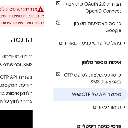
הגדרת OAuth 2
.
0 שתואם ל-
אזהרה:
Open
ID Connect
להשתמש בשיטות אימות נוס
כניסה באמצעות חשבון
Google
הדגמה
ניהול של פרטי כניסה מאוחדים
נניח שמשתמש ר
אימות מספר טלפון
SMS, והמשתמש מזין את ה-OTP מההודעה כדי לאמת את הבעלות על מספר הטלפון.
שיטות מומלצות לטופס OTP
באמצעות SMS
הודעת הטקסט, מ
הלחצן
אימות
בתח
ממשק API של Web
OTP
צריך ללחוץ על
ה
תיאורי מקרים
פרטי כניסה דיגיטליים