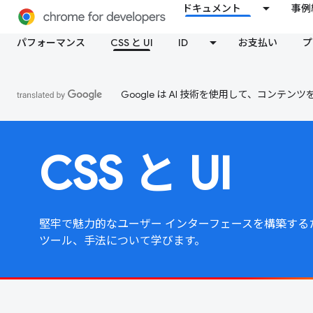
ドキュメント
事例
パフォーマンス
CSS と UI
ID
お支払い
プ
Google は AI 技術を使用して、コン
CSS と UI
堅牢で魅力的なユーザー インターフェースを構築するた
ツール、手法について学びます。