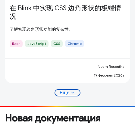
在 Blink 中实现 CSS 边角形状的极端情
况
了解实现边角形状功能的复杂性。
Блог
JavaScript
CSS
Chrome
Noam Rosenthal
19 февраля 2026 г.
expand_more
Ещё
Новая документация