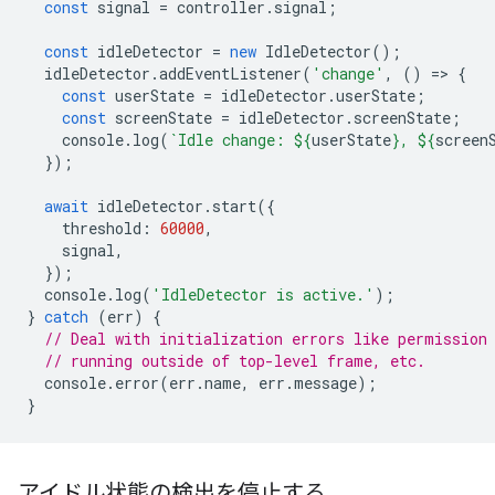
const
signal
=
controller
.
signal
;
const
idleDetector
=
new
IdleDetector
();
idleDetector
.
addEventListener
(
'change'
,
()
=
>
{
const
userState
=
idleDetector
.
userState
;
const
screenState
=
idleDetector
.
screenState
;
console
.
log
(
`Idle change: 
${
userState
}
, 
${
screen
});
await
idleDetector
.
start
({
threshold
:
60000
,
signal
,
});
console
.
log
(
'IdleDetector is active.'
);
}
catch
(
err
)
{
// Deal with initialization errors like permission
// running outside of top-level frame, etc.
console
.
error
(
err
.
name
,
err
.
message
);
}
アイドル状態の検出を停止する