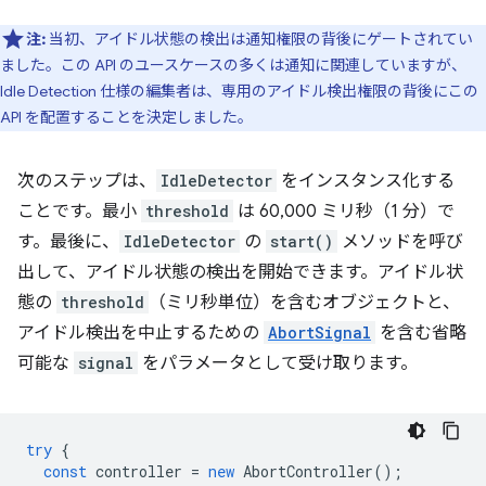
注:
当初、アイドル状態の検出は通知権限の背後にゲートされてい
ました。この API のユースケースの多くは通知に関連していますが、
Idle Detection 仕様の編集者は、専用のアイドル検出権限の背後にこの
API を配置することを決定しました。
次のステップは、
IdleDetector
をインスタンス化する
ことです。最小
threshold
は 60,000 ミリ秒（1 分）で
す。最後に、
IdleDetector
の
start()
メソッドを呼び
出して、アイドル状態の検出を開始できます。アイドル状
態の
threshold
（ミリ秒単位）を含むオブジェクトと、
アイドル検出を中止するための
AbortSignal
を含む省略
可能な
signal
をパラメータとして受け取ります。
try
{
const
controller
=
new
AbortController
();