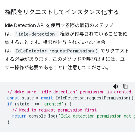
権限をリクエストしてインスタンス化する
Idle Detection API を使用する際の最初のステップ
は、
'idle-detection'
権限が付与されていることを確
認することです。権限が付与されていない場合
は、
IdleDetector.requestPermission()
でリクエスト
する必要があります。このメソッドを呼び出すには、ユー
ザー操作が必要であることに注意してください。
// Make sure 'idle-detection' permission is granted.
const
state
=
await
IdleDetector
.
requestPermission
()
if
(
state
!==
'granted'
)
{
// Need to request permission first.
return
console
.
log
(
'Idle detection permission not 
}