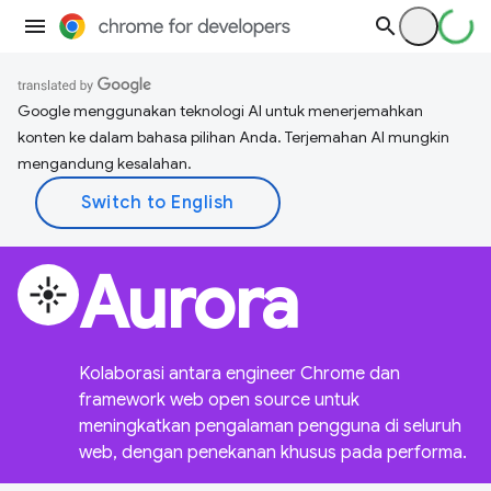
Google menggunakan teknologi AI untuk menerjemahkan
konten ke dalam bahasa pilihan Anda. Terjemahan AI mungkin
mengandung kesalahan.
Aurora
flare
Kolaborasi antara engineer Chrome dan
framework web open source untuk
meningkatkan pengalaman pengguna di seluruh
web, dengan penekanan khusus pada performa.