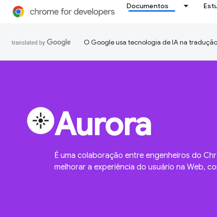
Documentos
Est
O Google usa tecnologia de IA na tradução
Aurora
flare
É uma colaboração entre engenheiros do Ch
melhorar a experiência do usuário na Web, c