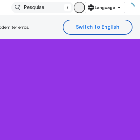
/
odem ter erros.