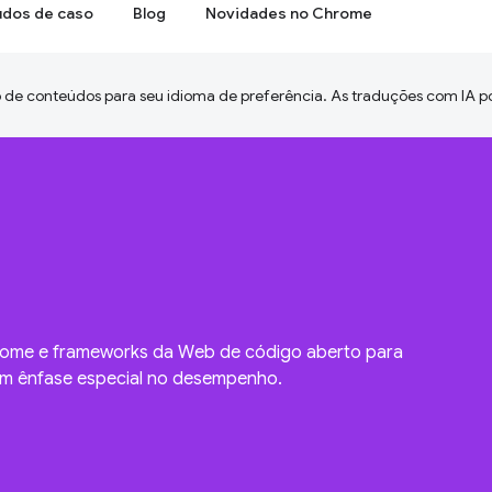
udos de caso
Blog
Novidades no Chrome
 de conteúdos para seu idioma de preferência. As traduções com IA p
rome e frameworks da Web de código aberto para
om ênfase especial no desempenho.