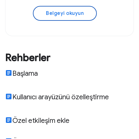
Belgeyi okuyun
Rehberler
article
Başlama
article
Kullanıcı arayüzünü özelleştirme
article
Özel etkileşim ekle