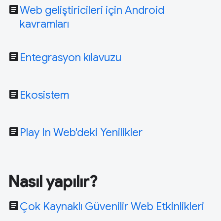
article
Web geliştiricileri için Android
kavramları
article
Entegrasyon kılavuzu
article
Ekosistem
article
Play In Web'deki Yenilikler
Nasıl yapılır?
article
Çok Kaynaklı Güvenilir Web Etkinlikleri