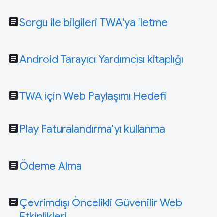
article
Sorgu ile bilgileri TWA'ya iletme
article
Android Tarayıcı Yardımcısı kitaplığı
article
TWA için Web Paylaşımı Hedefi
article
Play Faturalandırma'yı kullanma
article
Ödeme Alma
article
Çevrimdışı Öncelikli Güvenilir Web
Etkinlikleri