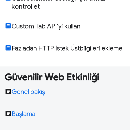
kontrol et
article
Custom Tab API'yi kullan
article
Fazladan HTTP İstek Üstbilgileri ekleme
Güvenilir Web Etkinliği
article
Genel bakış
article
Başlama