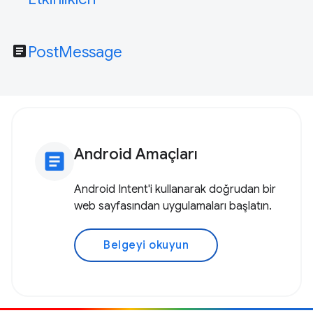
article
PostMessage
Android Amaçları
article
Android Intent'i kullanarak doğrudan bir
web sayfasından uygulamaları başlatın.
Belgeyi okuyun