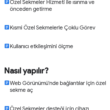
article
Özel Sekmeler Hizmeti ile ısınma ve
önceden getirme
article
Kısmi Özel Sekmelerle Çoklu Görev
article
Kullanıcı etkileşimini ölçme
Nasıl yapılır?
article
Web Görünümü'nde bağlantılar için özel
sekme aç
article
Özel Sekmeler desteği için cihazı