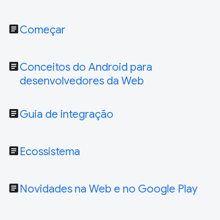
article
Começar
article
Conceitos do Android para
desenvolvedores da Web
article
Guia de integração
article
Ecossistema
article
Novidades na Web e no Google Play