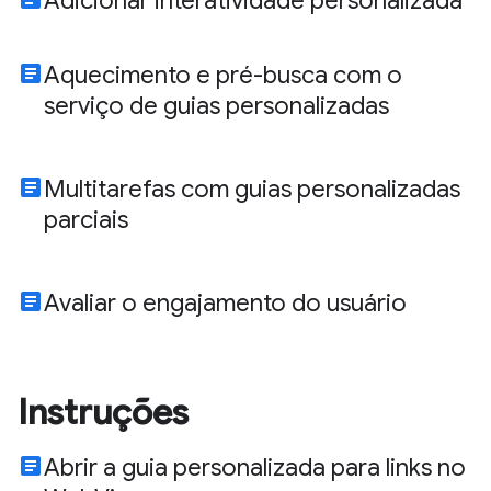
Adicionar interatividade personalizada
article
Aquecimento e pré-busca com o
serviço de guias personalizadas
article
Multitarefas com guias personalizadas
parciais
article
Avaliar o engajamento do usuário
Instruções
article
Abrir a guia personalizada para links no