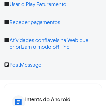
article
Usar o Play Faturamento
article
Receber pagamentos
article
Atividades confiáveis na Web que
priorizam o modo off-line
article
PostMessage
Intents do Android
article