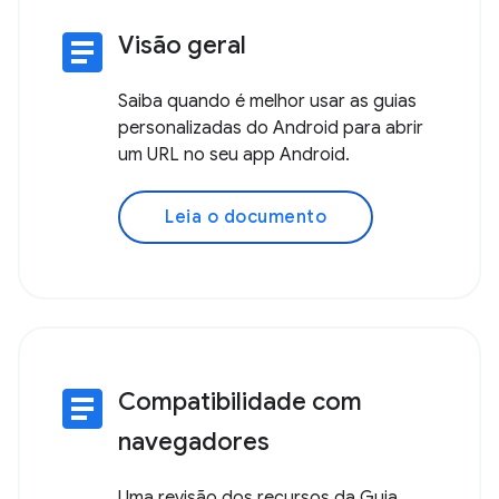
article
Visão geral
Saiba quando é melhor usar as guias
personalizadas do Android para abrir
um URL no seu app Android.
Leia o documento
article
Compatibilidade com
navegadores
Uma revisão dos recursos da Guia