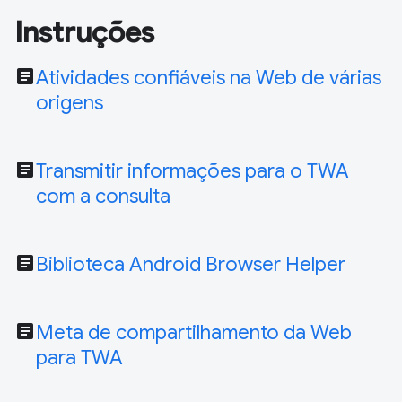
Instruções
article
Atividades confiáveis na Web de várias
origens
article
Transmitir informações para o TWA
com a consulta
article
Biblioteca Android Browser Helper
article
Meta de compartilhamento da Web
para TWA