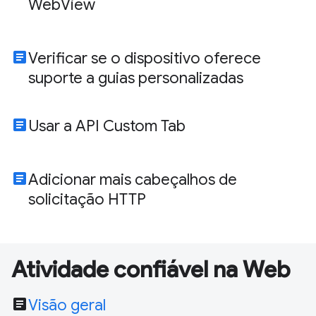
WebView
article
Verificar se o dispositivo oferece
suporte a guias personalizadas
article
Usar a API Custom Tab
article
Adicionar mais cabeçalhos de
solicitação HTTP
Atividade confiável na Web
article
Visão geral