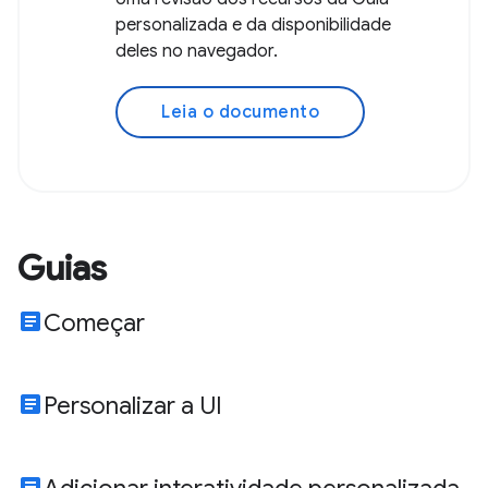
personalizada e da disponibilidade
deles no navegador.
Leia o documento
Guias
article
Começar
article
Personalizar a UI
article