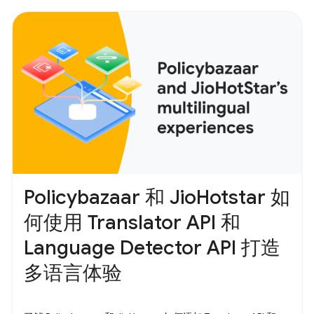
Policybazaar 和 JioHotstar 如
何使用 Translator API 和
Language Detector API 打造
多语言体验