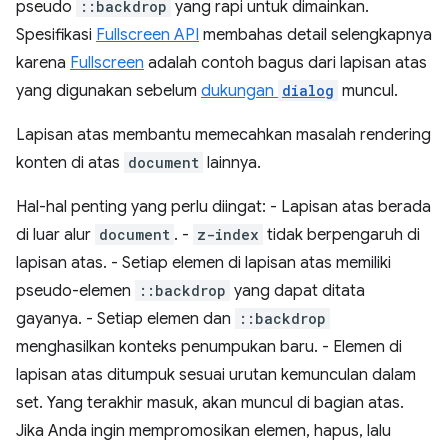
pseudo
::backdrop
yang rapi untuk dimainkan.
Spesifikasi
Fullscreen API
membahas detail selengkapnya
karena
Fullscreen
adalah contoh bagus dari lapisan atas
yang digunakan sebelum
dukungan
dialog
muncul.
Lapisan atas membantu memecahkan masalah rendering
konten di atas
document
lainnya.
Hal-hal penting yang perlu diingat: - Lapisan atas berada
di luar alur
document
. -
z-index
tidak berpengaruh di
lapisan atas. - Setiap elemen di lapisan atas memiliki
pseudo-elemen
::backdrop
yang dapat ditata
gayanya. - Setiap elemen dan
::backdrop
menghasilkan konteks penumpukan baru. - Elemen di
lapisan atas ditumpuk sesuai urutan kemunculan dalam
set. Yang terakhir masuk, akan muncul di bagian atas.
Jika Anda ingin mempromosikan elemen, hapus, lalu