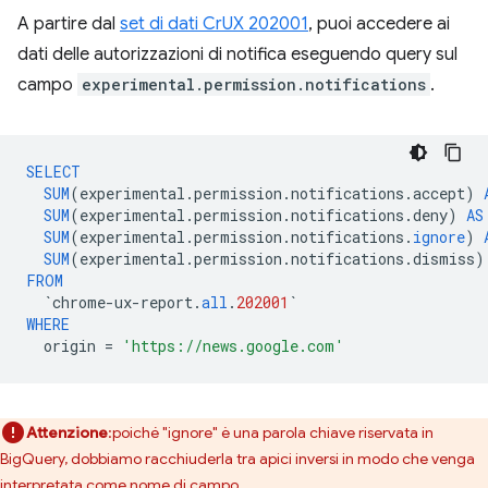
A partire dal
set di dati CrUX 202001
, puoi accedere ai
dati delle autorizzazioni di notifica eseguendo query sul
campo
experimental.permission.notifications
.
SELECT
SUM
(
experimental
.
permission
.
notifications
.
accept
)
SUM
(
experimental
.
permission
.
notifications
.
deny
)
AS
SUM
(
experimental
.
permission
.
notifications
.
ignore
)
SUM
(
experimental
.
permission
.
notifications
.
dismiss
)
FROM
`
chrome
-
ux
-
report
.
all
.
202001
`
WHERE
origin
=
'https://news.google.com'
Attenzione
:poiché "ignore" è una parola chiave riservata in
BigQuery, dobbiamo racchiuderla tra apici inversi in modo che venga
interpretata come nome di campo.