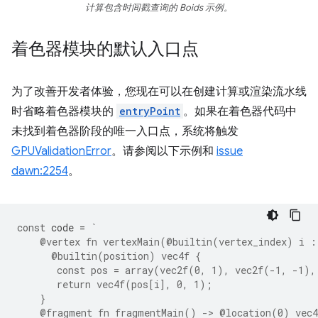
计算包含时间戳查询的 Boids 示例。
着色器模块的默认入口点
为了改善开发者体验，您现在可以在创建计算或渲染流水线
时省略着色器模块的
entryPoint
。如果在着色器代码中
未找到着色器阶段的唯一入口点，系统将触发
GPUValidationError
。请参阅以下示例和
issue
dawn:2254
。
const
code
=
`
    @vertex fn vertexMain(@builtin(vertex_index) i :
      @builtin(position) vec4f {
       const pos = array(vec2f(0, 1), vec2f(-1, -1),
       return vec4f(pos[i], 0, 1);
    }
    @fragment fn fragmentMain() -> @location(0) vec4