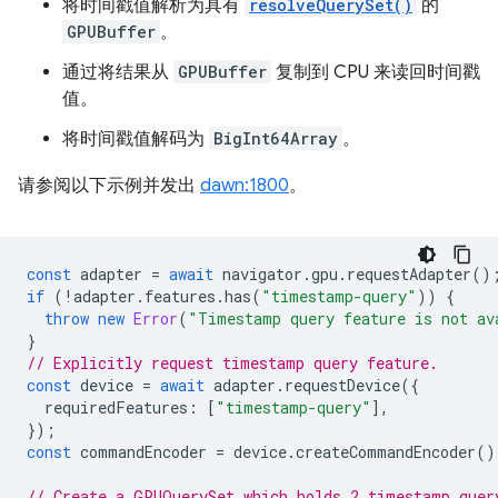
将时间戳值解析为具有
resolveQuerySet()
的
GPUBuffer
。
通过将结果从
GPUBuffer
复制到 CPU 来读回时间戳
值。
将时间戳值解码为
BigInt64Array
。
请参阅以下示例并发出
dawn:1800
。
const
adapter
=
await
navigator
.
gpu
.
requestAdapter
()
if
(
!
adapter
.
features
.
has
(
"timestamp-query"
))
{
throw
new
Error
(
"Timestamp query feature is not av
}
// Explicitly request timestamp query feature.
const
device
=
await
adapter
.
requestDevice
({
requiredFeatures
:
[
"timestamp-query"
],
});
const
commandEncoder
=
device
.
createCommandEncoder
()
// Create a GPUQuerySet which holds 2 timestamp quer