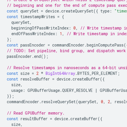
// beginning and one for the end of compute pass exe
const
querySet
=
device
.
createQuerySet
({
type
:
"time
const
timestampWrites
=
{
querySet
,
beginningOfPassWriteIndex
:
0
,
// Write timestamp i
endOfPassWriteIndex
:
1
,
// Write timestamp in inde
};
const
passEncoder
=
commandEncoder
.
beginComputePass
(
// TODO: Set pipeline, bind group, and dispatch work
passEncoder
.
end
();
// Resolve timestamps in nanoseconds as a 64-bit uns
const
size
=
2
*
BigInt64Array
.
BYTES_PER_ELEMENT
;
const
resolveBuffer
=
device
.
createBuffer
({
size
,
usage
:
GPUBufferUsage
.
QUERY_RESOLVE
|
GPUBufferUs
});
commandEncoder
.
resolveQuerySet
(
querySet
,
0
,
2
,
resol
// Read GPUBuffer memory.
const
resultBuffer
=
device
.
createBuffer
({
size
,