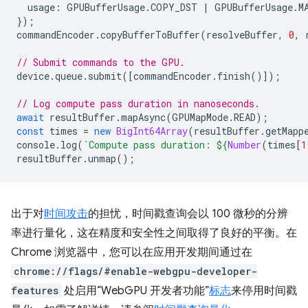
usage
:
GPUBufferUsage
.
COPY_DST
|
GPUBufferUsage
.
M
});
commandEncoder
.
copyBufferToBuffer
(
resolveBuffer
,
0
,
// Submit commands to the GPU.
device
.
queue
.
submit
([
commandEncoder
.
finish
()]);
// Log compute pass duration in nanoseconds.
await
resultBuffer
.
mapAsync
(
GPUMapMode
.
READ
);
const
times
=
new
BigInt64Array
(
resultBuffer
.
getMapp
console
.
log
(
`Compute pass duration: 
${
Number
(
times
[
1
resultBuffer
.
unmap
();
出于对
时间攻击
的担忧，时间戳查询会以 100 微秒的分辨
率进行量化，这在精度和安全性之间取得了良好的平衡。在
Chrome 浏览器中，您可以在应用开发期间通过在
chrome://flags/#enable-webgpu-developer-
features
处启用“WebGPU 开发者功能”
标志
来停用时间戳