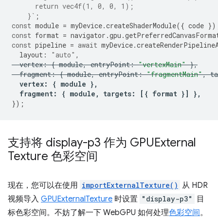
      return vec4f(1, 0, 0, 1);
    }`
;
const
module
=
myDevice
.
createShaderModule
({
code
})
const
format
=
navigator
.
gpu
.
getPreferredCanvasForma
const
pipeline
=
await
myDevice
.
createRenderPipeline
layout
:
"auto"
,
vertex
:
{
module
,
entryPoint
:
"vertexMain"
},
fragment
:
{
module
,
entryPoint
:
"fragmentMain"
,
ta
vertex
:
{
module
},
fragment
:
{
module
,
targets
:
[{
format
}]
},
});
支持将 display-p3 作为 GPUExternal
Texture 色彩空间
现在，您可以在使用
importExternalTexture()
从 HDR
视频导入
GPUExternalTexture
时设置
"display-p3"
目
标色彩空间。不妨了解一下 WebGPU 如何处理
色彩空间
。