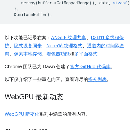
memcpy
(
buffer
-
>
GetMappedRange
(),
data
,
sizeof
(
},
&
uniformBuffer
);
以下功能已记录在案：
ANGLE 纹理共享
、
D3D11 多线程保
护
、
隐式设备同步
、
Norm16 纹理格式
、
通道内的时间戳查
询
、
像素本地存储
、
着色器功能
和
多平面格式
。
Chrome 团队已为 Dawn 创建了
官方 GitHub 代码库
。
以下仅介绍了一些重点内容。查看详尽的
提交列表
。
Web
GPU 最新动态
WebGPU 新变化
系列中涵盖的所有内容。