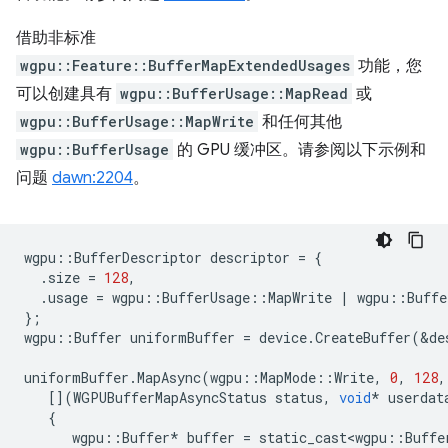
借助非标准
wgpu::Feature::BufferMapExtendedUsages
功能，您
可以创建具有
wgpu::BufferUsage::MapRead
或
wgpu::BufferUsage::MapWrite
和任何其他
wgpu::BufferUsage
的 GPU 缓冲区。请参阅以下示例和
问题
dawn:2204
。
wgpu
::
BufferDescriptor
descriptor
=
{
.
size
=
128
,
.
usage
=
wgpu
::
BufferUsage
::
MapWrite
|
wgpu
::
Buffe
};
wgpu
::
Buffer
uniformBuffer
=
device
.
CreateBuffer
(
&
de
uniformBuffer
.
MapAsync
(
wgpu
::
MapMode
::
Write
,
0
,
128
,
[](
WGPUBufferMapAsyncStatus
status
,
void
*
userdat
{
wgpu
::
Buffer
*
buffer
=
static_cast<wgpu
::
Buffe