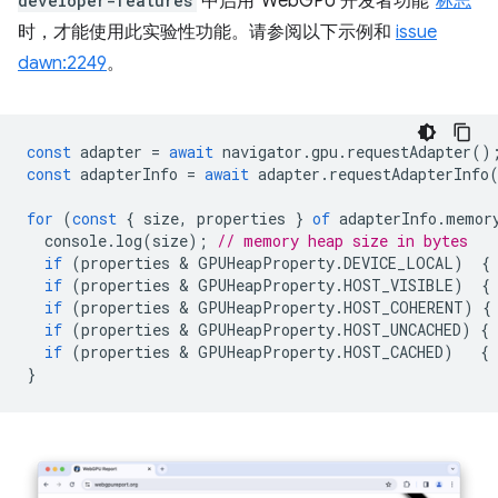
developer-features
中启用“WebGPU 开发者功能”
标志
时，才能使用此实验性功能。请参阅以下示例和
issue
dawn:2249
。
const
adapter
=
await
navigator
.
gpu
.
requestAdapter
()
const
adapterInfo
=
await
adapter
.
requestAdapterInfo
for
(
const
{
size
,
properties
}
of
adapterInfo
.
memor
console
.
log
(
size
);
// memory heap size in bytes
if
(
properties
 & 
GPUHeapProperty
.
DEVICE_LOCAL
)
{
if
(
properties
 & 
GPUHeapProperty
.
HOST_VISIBLE
)
{
if
(
properties
 & 
GPUHeapProperty
.
HOST_COHERENT
)
{
if
(
properties
 & 
GPUHeapProperty
.
HOST_UNCACHED
)
{
if
(
properties
 & 
GPUHeapProperty
.
HOST_CACHED
)
{
}