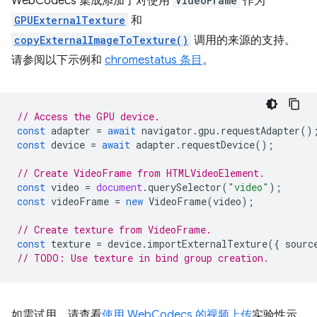
WebCodecs 集成添加了对使用
VideoFrame
作为
GPUExternalTexture
和
copyExternalImageToTexture()
调用的来源的支持。
请参阅以下示例和
chromestatus 条目
。
// Access the GPU device.
const
adapter
=
await
navigator
.
gpu
.
requestAdapter
()
const
device
=
await
adapter
.
requestDevice
();
// Create VideoFrame from HTMLVideoElement.
const
video
=
document
.
querySelector
(
"video"
);
const
videoFrame
=
new
VideoFrame
(
video
);
// Create texture from VideoFrame.
const
texture
=
device
.
importExternalTexture
({
sourc
// TODO: Use texture in bind group creation.
如需试用，请查看
使用 WebCodecs 的视频上传
实验性示