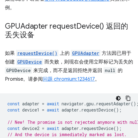
例。
GPUAdapter
request
Device(
) 返回的
丢失设备
如果
requestDevice()
上的
GPUAdapter
方法因已用于
创建
GPUDevice
而失败，则现在会使用立即标记为丢失的
GPUDevice
来完成，而不是返回拒绝并返回
null
的
Promise。请参阅
问题 chromium:1234617
。
const
adapter
=
await
navigator
.
gpu
.
requestAdapter
()
const
device1
=
await
adapter
.
requestDevice
();
// New! The promise is not rejected anymore with nul
const
device2
=
await
adapter
.
requestDevice
();
// And the device is immediately marked as lost.