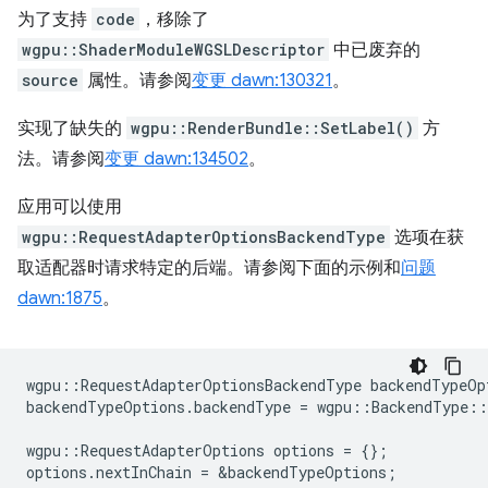
为了支持
code
，移除了
wgpu::ShaderModuleWGSLDescriptor
中已废弃的
source
属性。请参阅
变更 dawn:130321
。
实现了缺失的
wgpu::RenderBundle::SetLabel()
方
法。请参阅
变更 dawn:134502
。
应用可以使用
wgpu::RequestAdapterOptionsBackendType
选项在获
取适配器时请求特定的后端。请参阅下面的示例和
问题
dawn:1875
。
wgpu
::
RequestAdapterOptionsBackendType
backendTypeOp
backendTypeOptions
.
backendType
=
wgpu
::
BackendType
::
wgpu
::
RequestAdapterOptions
options
=
{};
options
.
nextInChain
=
&
backendTypeOptions
;