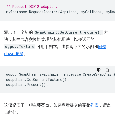
// Request D3D12 adapter.
myInstance
.
RequestAdapter
(
&
options
,
myCallback
,
myUs
添加了一个新的
SwapChain::GetCurrentTexture()
方
法，其中包含交换链纹理的其他用法，以便返回的
wgpu::Texture
可用于副本。请参阅下面的示例和
问题
dawn:1551
。
wgpu
::
SwapChain
swapchain
=
myDevice
.
CreateSwapChain
swapchain
.
GetCurrentTexture
();
swapchain
.
Present
();
这仅涵盖了一些主要亮点。如需查看提交的完整
列表
，请点
击此处。