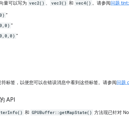
向量可以写为
vec2()
、
vec3()
和
vec4()
。请参阅
问题 tint
0)
”
0,0)
”
0,0,0)
”
述符标签，以便您可以在错误消息中看到这些标签。请参阅
问题 d
 API
pterInfo()
和
GPUBuffer::getMapState()
方法现已针对 No