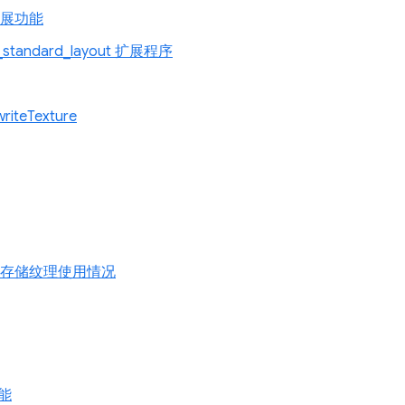
 扩展功能
r_standard_layout 扩展程序
riteTexture
 只读存储纹理使用情况
能