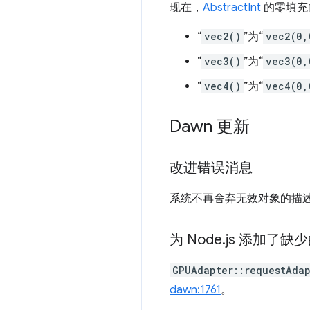
现在，
AbstractInt
的零填充
“
vec2()
”为“
vec2(0,
“
vec3()
”为“
vec3(0,
“
vec4()
”为“
vec4(0,
Dawn 更新
改进错误消息
系统不再舍弃无效对象的描
为 Node
.
js 添加了缺少的
GPUAdapter::requestAda
dawn:1761
。