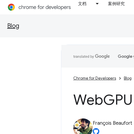
文档
案例研究
Blog
Goog
Chrome for Developers
Blog
Web
GPU
François Beaufort