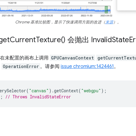
Chrome 基准比较图，显示了快速调用方面的改进（
来源
）。
get
Current
Texture(
) 会抛出 Invalid
State
Er
，在未配置的画布上调用
GPUCanvasContext
getCurrentText
是
OperationError
。请参阅
issue chromium:1424461
。
erySelector
(
"canvas"
).
getContext
(
"webgpu"
);
;
// Throws InvalidStateError