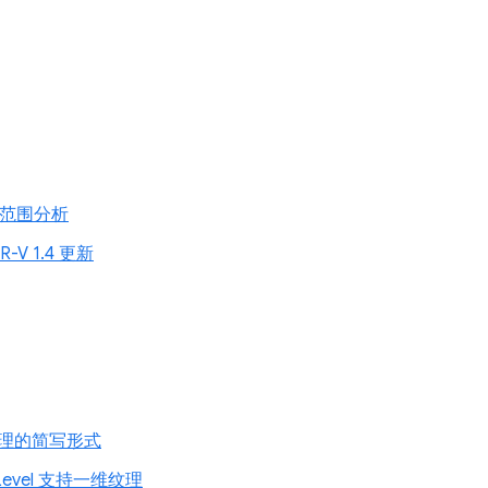
数范围分析
R-V 1.4 更新
理的简写形式
leLevel 支持一维纹理