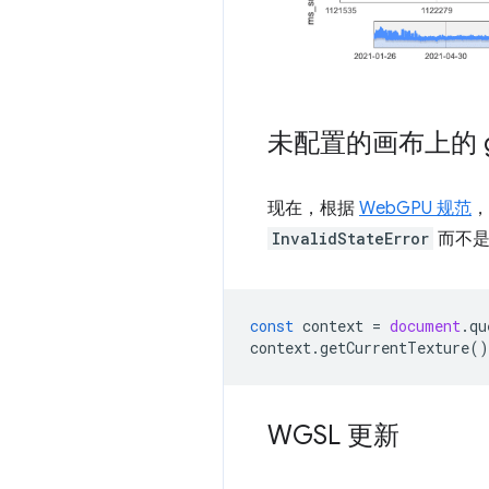
未配置的画布上的
现在，根据
WebGPU 规范
InvalidStateError
而不
const
context
=
document
.
qu
context
.
getCurrentTexture
()
WGSL 更新