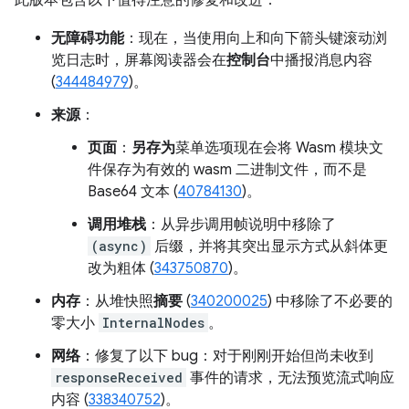
此版本包含以下值得注意的修复和改进：
无障碍功能
：现在，当使用向上和向下箭头键滚动浏
览日志时，屏幕阅读器会在
控制台
中播报消息内容
(
344484979
)。
来源
：
页面
：
另存为
菜单选项现在会将 Wasm 模块文
件保存为有效的 wasm 二进制文件，而不是
Base64 文本 (
40784130
)。
调用堆栈
：从异步调用帧说明中移除了
(async)
后缀，并将其突出显示方式从斜体更
改为粗体 (
343750870
)。
内存
：从堆快照
摘要
(
340200025
) 中移除了不必要的
零大小
InternalNodes
。
网络
：修复了以下 bug：对于刚刚开始但尚未收到
responseReceived
事件的请求，无法预览流式响应
内容 (
338340752
)。