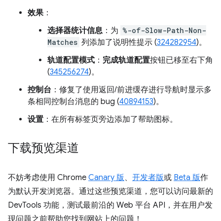
效果
：
选择器统计信息
：为
%-of-Slow-Path-Non-
Matches
列添加了说明性提示 (
324282954
)。
轨道配置模式
：
完成轨道配置
按钮已移至右下角
(
345256274
)。
控制台
：修复了使用返回/前进缓存进行导航时显示多
条相同控制台消息的 bug (
40894153
)。
设置
：在所有标签页旁边添加了帮助图标。
下载预览渠道
不妨考虑使用 Chrome
Canary 版
、
开发者版
或
Beta 版
作
为默认开发浏览器。通过这些预览渠道，您可以访问最新的
DevTools 功能，测试最前沿的 Web 平台 API，并在用户发
现问题之前帮助您找到网站上的问题！