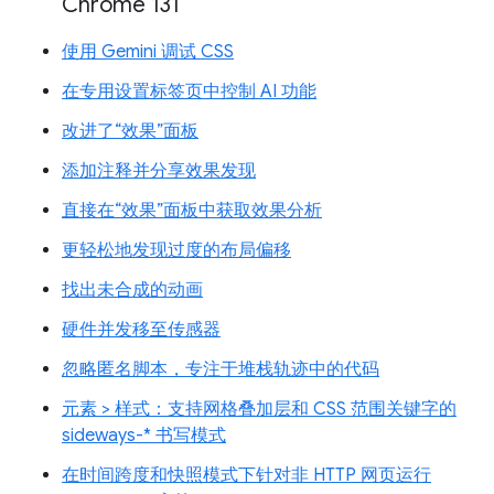
Chrome 131
使用 Gemini 调试 CSS
在专用设置标签页中控制 AI 功能
改进了“效果”面板
添加注释并分享效果发现
直接在“效果”面板中获取效果分析
更轻松地发现过度的布局偏移
找出未合成的动画
硬件并发移至传感器
忽略匿名脚本，专注于堆栈轨迹中的代码
元素 > 样式：支持网格叠加层和 CSS 范围关键字的
sideways-* 书写模式
在时间跨度和快照模式下针对非 HTTP 网页运行