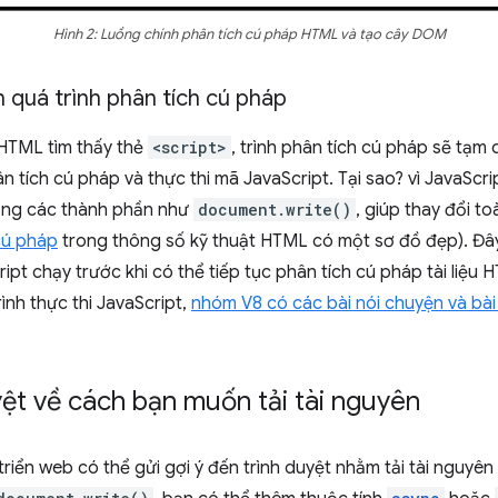
Hình 2: Luồng chính phân tích cú pháp HTML và tạo cây DOM
n quá trình phân tích cú pháp
 HTML tìm thấy thẻ
<script>
, trình phân tích cú pháp sẽ tạm
hân tích cú pháp và thực thi mã JavaScript. Tại sao? vì JavaScr
dụng các thành phần như
document.write()
, giúp thay đổi t
cú pháp
trong thông số kỹ thuật HTML có một sơ đồ đẹp). Đây l
pt chạy trước khi có thể tiếp tục phân tích cú pháp tài liệu
ình thực thi JavaScript,
nhóm V8 có các bài nói chuyện và bài
yệt về cách bạn muốn tải tài nguyên
riển web có thể gửi gợi ý đến trình duyệt nhằm tải tài nguyê