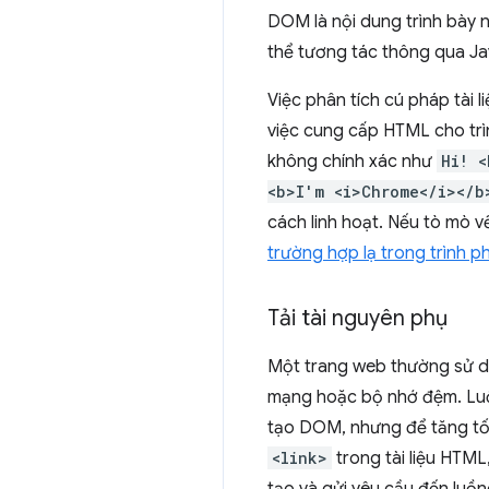
DOM là nội dung trình bày n
thể tương tác thông qua Ja
Việc phân tích cú pháp tài
việc cung cấp HTML cho trìn
không chính xác như
Hi! <
<b>I'm <i>Chrome</i></b
cách linh hoạt. Nếu tò mò v
trường hợp lạ trong trình p
Tải tài nguyên phụ
Một trang web thường sử dụ
mạng hoặc bộ nhớ đệm. Lu
tạo DOM, nhưng để tăng tốc
<link>
trong tài liệu HTML
tạo và gửi yêu cầu đến luồ