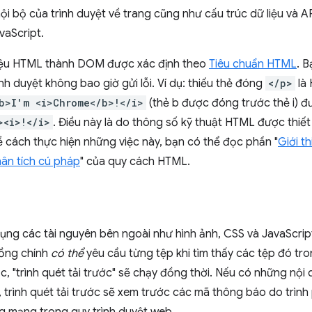
ội bộ của trình duyệt về trang cũng như cấu trúc dữ liệu và A
vaScript.
 liệu HTML thành DOM được xác định theo
Tiêu chuẩn HTML
. 
h duyệt không bao giờ gửi lỗi. Ví dụ: thiếu thẻ đóng
</p>
là 
b>I'm <i>Chrome</b>!</i>
(thẻ b được đóng trước thẻ i) đ
><i>!</i>
. Điều này là do thông số kỹ thuật HTML được thiết 
ề cách thực hiện những việc này, bạn có thể đọc phần "
Giới th
hân tích cú pháp
" của quy cách HTML.
ng các tài nguyên bên ngoài như hình ảnh, CSS và JavaScript
ồng chính
có thể
yêu cầu từng tệp khi tìm thấy các tệp đó tro
, "trình quét tải trước" sẽ chạy đồng thời. Nếu có những nội
, trình quét tải trước sẽ xem trước các mã thông báo do trìn
ng mạng trong quy trình duyệt web.