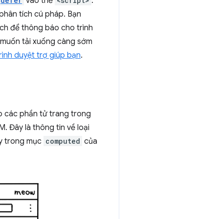
defer
vào thẻ
<script>
.
 phân tích cú pháp. Bạn
ch để thông báo cho trình
n muốn tải xuống càng sớm
rình duyệt trợ giúp bạn
.
o các phần tử trang trong
 Đây là thông tin về loại
ày trong mục
computed
của