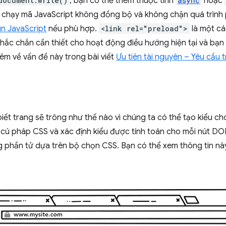
document.write()
, bạn có thể thêm thuộc tính
async
hoặc
và chạy mã JavaScript không đồng bộ và không chặn quá trình
n JavaScript
nếu phù hợp.
<link rel="preload">
là một cá
chắc chắn cần thiết cho hoạt động điều hướng hiện tại và bạ
êm về vấn đề này trong bài viết
Ưu tiên tài nguyên – Yêu cầu t
ết trang sẽ trông như thế nào vì chúng ta có thể tạo kiểu ch
cú pháp CSS và xác định kiểu được tính toán cho mỗi nút DOM.
 phần tử dựa trên bộ chọn CSS. Bạn có thể xem thông tin n