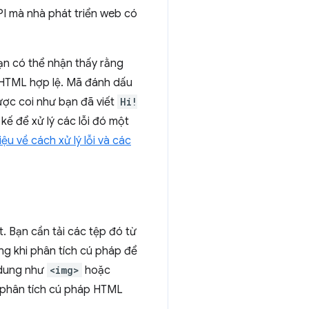
PI mà nhà phát triển web có
Bạn có thể nhận thấy rằng
HTML hợp lệ. Mã đánh dấu
ược coi như bạn đã viết
Hi!
kế để xử lý các lỗi đó một
iệu về cách xử lý lỗi và các
. Bạn cần tải các tệp đó từ
ng khi phân tích cú pháp để
 dung như
<img>
hoặc
h phân tích cú pháp HTML