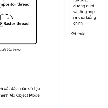
Kết xuất
đường quét
và tổng hợp
ra khỏi luồng
chính
Kết thúc
 quét bên trong
và bắt đầu nhận dữ liệu
 thành
M
ô
O
bject
M
odel