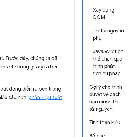
Xây dựng
DOM
Tải tài nguyên
phụ
JavaScript có
ệt. Trước đây, chúng ta đã
thể chặn quá
trình phân
em xét những gì xảy ra bên
tích cú pháp
Gợi ý cho trình
 hoạt động diễn ra bên trong
duyệt về cách
hiểu sâu hơn,
phần Hiệu suất
bạn muốn tải
tài nguyên
Tính toán kiểu
Bố cục