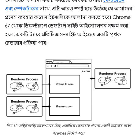
হল সাইট আলাদা করার সবচেয়ে কার্যকর উপায়।
মেল্টডাউন
এবং স্পেকটারের
সাথে, এটি আরও স্পষ্ট হয়ে উঠেছে যে আমাদের
প্রসেস ব্যবহার করে সাইটগুলিকে আলাদা করতে হবে। Chrome
67 থেকে ডিফল্টরূপে ডেস্কটপে সাইট আইসোলেশন সক্ষম করা
হলে, একটি ট্যাবে প্রতিটি ক্রস-সাইট আইফ্রেম একটি পৃথক
রেন্ডারার প্রক্রিয়া পায়৷
চিত্র 12: সাইট আইসোলেশনের চিত্র; একাধিক রেন্ডারার প্রসেস একটি সাইটের মধ্যে
iframes নির্দেশ করে