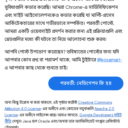
সুবিধাগুলি কভার করেছি। আমরা Chrome-এ সার্ভিসিফিকেশন
এবং সাইট আইসোলেশনকেও কভার করেছি যা মাল্টি-প্রসেস
আর্কিটেকচারের সাথে গভীরভাবে সম্পর্কিত। পরবর্তী পোস্টে,
আমরা একটি ওয়েবসাইট প্রদর্শন করার জন্য এই প্রক্রিয়াগুলি এবং
থ্রেডগুলির মধ্যে কী ঘটবে তা নিয়ে আলোচনা শুরু করব।
আপনি পোস্ট উপভোগ করেছেন? ভবিষ্যতের পোস্টের জন্য যদি
আপনার কোন প্রশ্ন বা পরামর্শ থাকে, আমি টুইটারে
@kosamari-
এ আপনার কাছ থেকে শুনতে চাই।
পরবর্তী: নেভিগেশন কি হয়
অন্য কিছু উল্লেখ না করা থাকলে, এই পৃষ্ঠার কন্টেন্ট
Creative Commons
Attribution 4.0 License
-এর অধীনে এবং কোডের নমুনাগুলি
Apache 2.0
License
-এর অধীনে লাইসেন্স প্রাপ্ত। আরও জানতে,
Google Developers সাইট
নীতি
দেখুন। Java হল Oracle এবং/অথবা তার অ্যাফিলিয়েট সংস্থার রেজিস্টার্ড
ট্রেডমার্ক।