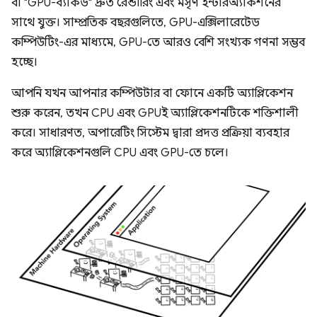
বা "GPU-ব্যাকড" দ্রুত রেন্ডারিং এবং মসৃণ ইন্টারঅ্যাকশনের
সাথে যুক্ত। সাম্প্রতিক বছরগুলিতে, GPU-এক্সিলারেটেড
কম্পিউটিং-এর মাধ্যমে, GPU-তে আরও বেশি সংখ্যক গণনা সম্ভব
হচ্ছে।
আপনি যখন আপনার কম্পিউটার বা ফোনে একটি অ্যাপ্লিকেশন
শুরু করেন, তখন CPU এবং GPUই অ্যাপ্লিকেশনটিকে শক্তিশালী
করে। সাধারণত, অপারেটিং সিস্টেম দ্বারা প্রদত্ত প্রক্রিয়া ব্যবহার
করে অ্যাপ্লিকেশনগুলি CPU এবং GPU-তে চলে।