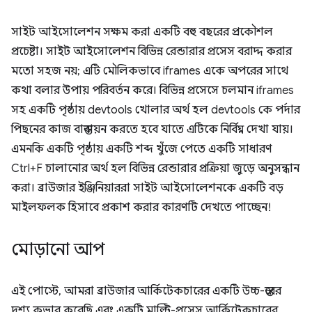
সাইট আইসোলেশন সক্ষম করা একটি বহু বছরের প্রকৌশল
প্রচেষ্টা। সাইট আইসোলেশন বিভিন্ন রেন্ডারার প্রসেস বরাদ্দ করার
মতো সহজ নয়; এটি মৌলিকভাবে iframes একে অপরের সাথে
কথা বলার উপায় পরিবর্তন করে। বিভিন্ন প্রসেসে চলমান iframes
সহ একটি পৃষ্ঠায় devtools খোলার অর্থ হল devtools কে পর্দার
পিছনের কাজ বাস্তবায়ন করতে হবে যাতে এটিকে নির্বিঘ্ন দেখা যায়।
এমনকি একটি পৃষ্ঠায় একটি শব্দ খুঁজে পেতে একটি সাধারণ
Ctrl+F চালানোর অর্থ হল বিভিন্ন রেন্ডারার প্রক্রিয়া জুড়ে অনুসন্ধান
করা। ব্রাউজার ইঞ্জিনিয়াররা সাইট আইসোলেশনকে একটি বড়
মাইলফলক হিসাবে প্রকাশ করার কারণটি দেখতে পাচ্ছেন!
মোড়ানো আপ
এই পোস্টে, আমরা ব্রাউজার আর্কিটেকচারের একটি উচ্চ-স্তরের
দৃশ্য কভার করেছি এবং একটি মাল্টি-প্রসেস আর্কিটেকচারের