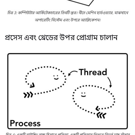
চিত্র 3: কম্পিউটার আর্কিটেকচারের তিনটি স্তর। নীচে মেশিন হার্ডওয়্যার, মাঝখানে
অপারেটিং সিস্টেম এবং উপরে অ্যাপ্লিকেশন।
প্রসেস এবং থ্রেডের উপর প্রোগ্রাম চালান