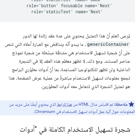
        role='button' focusable name='Next'

يُرجى العلم أنّ هذا التمثيل يحتوي على عدة عقد زائدة لها الدور
genericContainer
، ما يبدو أنّه يتناقض مع العبارة أعلاه التي تنص
على أنّ شجرة تسهيل الاستخدام هي مشتقّة مبسّطة من شجرة نموذج
عناصر المستند. ومع ذلك، لا تظهر معظم هذه العقد إلا في الشجرة
الداخلية ولن تظهر للتكنولوجيا المساعِدة. بما أنّ أدوات مطوّري البرامج
تجمع معلومات تسهيل الاستخدام مباشرةً من عملية عرض الصفحة، هذا
هو تمثيل الشجرة الذي تتعامل معه أدوات المطوّرين.
ملاحظة:
تم اقتباس مثال HTML من
هذا الرابط
الذي يحتوي أيضًا على مزيد من
المعلومات حول آلية عمل أدوات تسهيل الاستخدام في Chromium.
شجرة تسهيل الاستخدام الكاملة في "أدوات