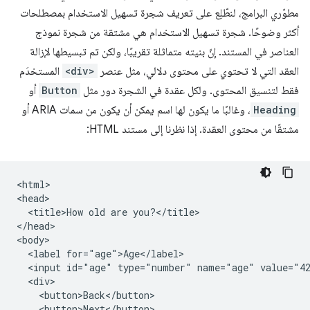
مطوّري البرامج، لنطّلِع على تعريف شجرة تسهيل الاستخدام بمصطلحات
أكثر وضوحًا. شجرة تسهيل الاستخدام هي مشتقة من شجرة نموذج
العناصر في المستند. إنّ بنيته متماثلة تقريبًا، ولكن تم تبسيطها لإزالة
العقد التي لا تحتوي على محتوى دلالي، مثل عنصر
<div>
المستخدَم
فقط لتنسيق المحتوى. ولكل عقدة في الشجرة دور مثل
Button
أو
Heading
، وغالبًا ما يكون لها اسم يمكن أن يكون من سمات ARIA أو
مشتقًا من محتوى العقدة. إذا نظرنا إلى مستند HTML:
<html>

<head>

  <title>How old are you?</title>

</head>

<body>

  <label for="age">Age</label>

  <input id="age" type="number" name="age" value="42
  <div>

    <button>Back</button>

    <button>Next</button>
