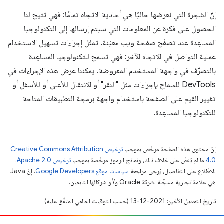
إنّ الشجرة التي نعرضها حاليًا هي أحادية الاتجاه تمامًا: فهي تتيح لنا
الحصول على فكرة عن المعلومات التي سيتم إرسالها إلى التكنولوجيا
المساعِدة عند تصفّح صفحة ويب معيّنة. تمثّل إجراءات تسهيل الاستخدام
عملية التواصل في الاتجاه الآخر: فهي تسمح للتكنولوجيا المساعِدة
بالتصرّف في واجهة المستخدم المعروضة. يمكننا عرض هذه الإجراءات في
DevTools للسماح بإجراءات مثل "النقر" أو الانتقال للأعلى أو للأسفل أو
تغيير القيم على الصفحة باستخدام واجهة برمجة التطبيقات المتاحة
للتكنولوجيا المساعِدة.
إنّ محتوى هذه الصفحة مرخّص بموجب
ترخيص Creative Commons Attribution
4.0‏
ما لم يُنصّ على خلاف ذلك، ونماذج الرموز مرخّصة بموجب
ترخيص Apache 2.0‏
.
للاطّلاع على التفاصيل، يُرجى مراجعة
سياسات موقع Google Developers‏
. إنّ Java
هي علامة تجارية مسجَّلة لشركة Oracle و/أو شركائها التابعين.
تاريخ التعديل الأخير: 2021-12-13 (حسب التوقيت العالمي المتفَّق عليه)