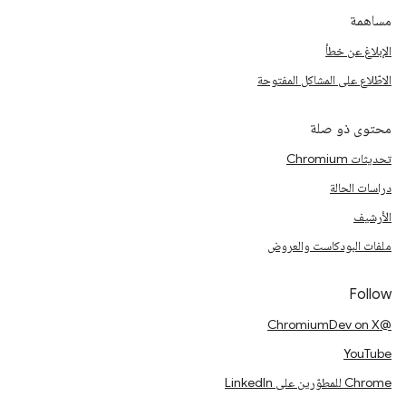
مساهمة
الإبلاغ عن خطأ
الاطّلاع على المشاكل المفتوحة
محتوى ذو صلة
تحديثات Chromium
دراسات الحالة
الأرشيف
ملفات البودكاست والعروض
Follow
@ChromiumDev on X
YouTube
Chrome للمطوّرين على LinkedIn