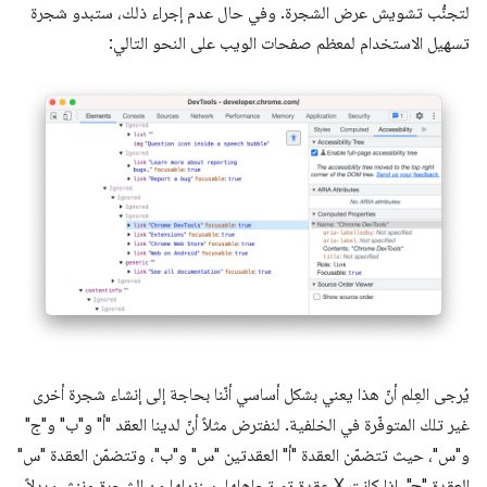
لتجنُّب تشويش عرض الشجرة. وفي حال عدم إجراء ذلك، ستبدو شجرة
تسهيل الاستخدام لمعظم صفحات الويب على النحو التالي:
يُرجى العِلم أنّ هذا يعني بشكل أساسي أنّنا بحاجة إلى إنشاء شجرة أخرى
غير تلك المتوفّرة في الخلفية. لنفترض مثلاً أنّ لدينا العقد "أ" و"ب" و"ج"
و"س"، حيث تتضمّن العقدة "أ" العقدتين "س" و"ب"، وتتضمّن العقدة "س"
العقدة "ج". إذا كانت X عقدة تم تجاهلها، سنزيلها من الشجرة وننشئ بدلاً