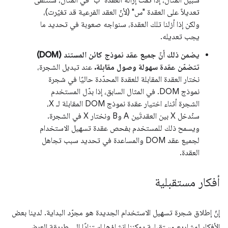
تعديلاً على العقدة "س" (لأنّ العقد الفرعية قد تغيّرت)،
ولكن إذا أزلنا تلك العقدة، سنواجه صعوبة في تحديد ما
يجب تعديله.
يضمن ذلك أنّ جميع عقد نموذج كائن المستند (DOM)
تتضمّن عقدة سهولة وصول مقابلة.
عند تبديل الشجرة،
نختار العقدة المقابلة للعقدة المحدّدة حاليًا في شجرة
نموذج DOM. في المثال السابق، إذا بدّل المستخدم
الشجرة أثناء اختيار عقدة نموذج DOM المقابلة لـ X،
سنُدخل X بين العقدتَين A وB ونختار X في الشجرة.
ويسمح ذلك للمستخدم بفحص عقدة تسهيل الاستخدام
لجميع عقد DOM والمساعدة في تحديد سبب تجاهل
العقدة.
أفكار مستقبلية
إنّ إطلاق شجرة تسهيل الاستخدام الجديدة هو مجرّد البداية. لدينا بعض
الأفكار لمشاريع مستقبلية يمكننا إنشاؤها استنادًا إلى طريقة العرض