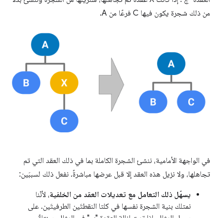
من ذلك شجرة يكون فيها C فرعًا من A.
في الواجهة الأمامية، ننشئ الشجرة الكاملة بما في ذلك العقد التي تم
تجاهلها، ولا نزيل هذه العقد إلا قبل عرضها مباشرةً. نفعل ذلك لسببَين:
يسهّل ذلك التعامل مع تعديلات العقد من الخلفية
، لأنّنا
نمتلك بنية الشجرة نفسها في كلتا النقطتَين الطرفيتَين. على
سبيل المثال، إذا تمت إزالة العقدة "ب" في المثال، سنتلقّى