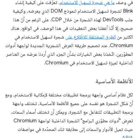
في وصف
ما هي شجرة تسهيل الاستخدام
، تعرّفت على كيفية إنشاء
Blink لشجرة تسهيل الاستخدام لنموذج DOM الذي يعرضه، وكيفية
جلب DevTools لهذه الشجرة من خلال CDP. على الرغم من أنّ هذا
صحيح، إلا أنّنا أغفلنا بعض التعقيدات في هذا الوصف. في الواقع، هناك
الكثير من
الطرق المختلفة للاطّلاع على
شجرة تسهيل الاستخدام في
Chromium. عند تصميم طريقة العرض الشجرية الجديدة لواجهة أدوات
المطوّرين، اتّخذنا بعض الخيارات بشأن الجزء الذي أردنا عرضه من العناصر
الداخلية لميزة تسهيل الاستخدام في Chromium.
الأنظمة الأساسية
لكل نظام أساسي واجهة برمجة تطبيقات مختلفة لإمكانية الاستخدام، ومع
أنّ شكل الشجرة هو نفسه على جميع الأنظمة الأساسية، تختلف واجهة
برمجة التطبيقات للتفاعل مع الشجرة، ويمكن أن تختلف أسماء السمات.
تعرِض "أدوات مطوّري البرامج" الشجرة الداخلية لواجهة Chromium
حيث تميل الأدوار والسمات إلى مطابقة تلك المحدّدة في مواصفات