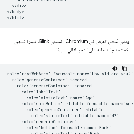
  </div>

</body>

ينشئ مُنشئ العرض في Chromium، المُسمى Blink، شجرة تسهيل
الاستخدام الداخلية على النحو التالي تقريبًا.
role='rootWebArea' focusable name='How old are you?'

  role='genericContainer' ignored

    role='genericContainer' ignored

      role='labelText'

        role='staticText' name='Age'

      role='spinButton' editable focusable name='Age'
        role='genericContainer' editable

          role='staticText' editable name='42'

      role='genericContainer'

        role='button' focusable name='Back'

          role='staticText' name='Back'
