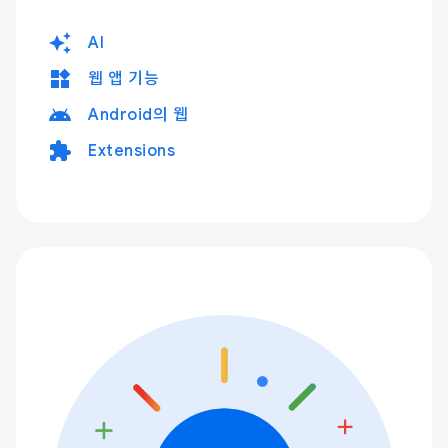
auto_awesome
AI
widgets
웹 앱 기능
android
Android의 웹
extension
Extensions