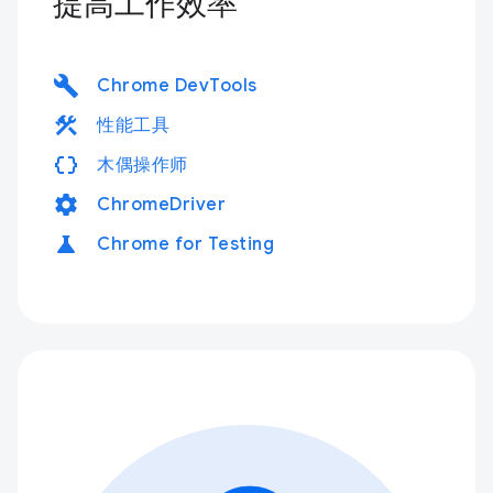
提高工作效率
build
Chrome DevTools
construction
性能工具
data_object
木偶操作师
settings
ChromeDriver
science
Chrome for Testing