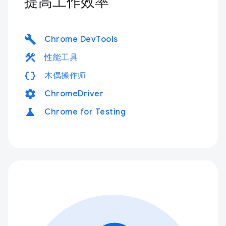
提高工作效率
build
Chrome DevTools
construction
性能工具
data_object
木偶操作师
settings
ChromeDriver
science
Chrome for Testing