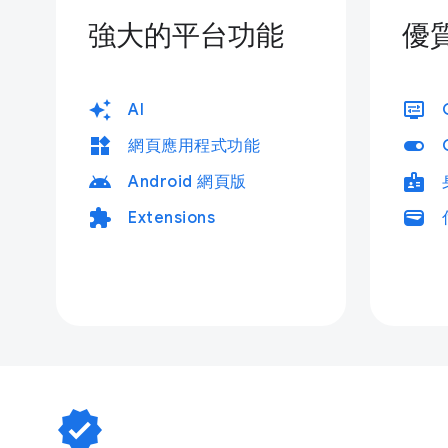
強大的平台功能
優
auto_awesome
display_settings
AI
widgets
toggle_on
網頁應用程式功能
android
badge
Android 網頁版
extension
wallet
Extensions
verified