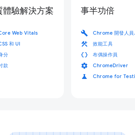
質體驗解決方案
事半功倍
build
Core Web Vitals
Chr
construction
CSS 和 UI
效能工具
data_object
身分
布偶操作員
settings
付款
ChromeDriver
science