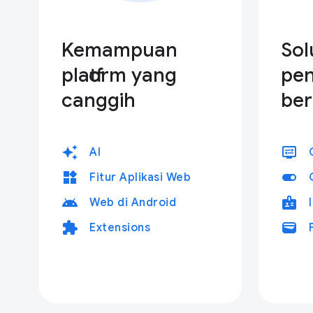
Kemampuan
Sol
platform yang
pe
canggih
ber
auto_awesome
display_settings
AI
widgets
toggle_on
Fitur Aplikasi Web
android
badge
Web di Android
extension
wallet
Extensions