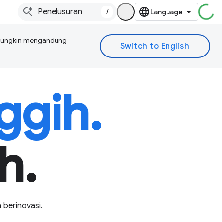
/
I mungkin mengandung
ggih.
h.
berinovasi.