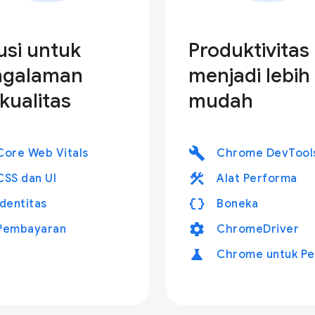
usi untuk
Produktivitas
ngalaman
menjadi lebih
kualitas
mudah
build
Core Web Vitals
Chrome DevTool
construction
CSS dan UI
Alat Performa
data_object
Identitas
Boneka
settings
Pembayaran
ChromeDriver
science