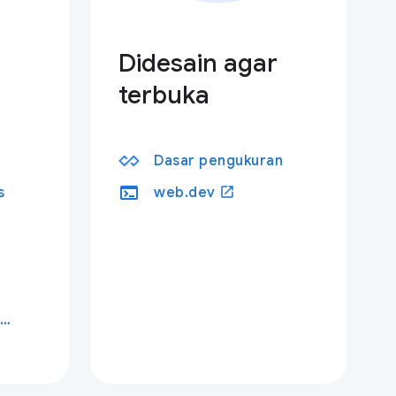
Didesain agar
terbuka
Dasar pengukuran
terminal
open_in_new
s
web.dev
Chrome untuk Pengujian