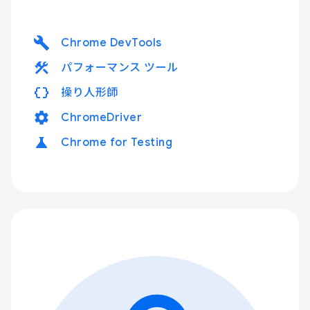
build
Chrome DevTools
construction
パフォーマンス ツール
data_object
操り人形師
settings
ChromeDriver
science
Chrome for Testing