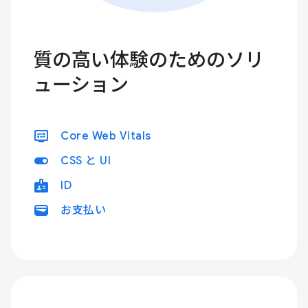
質の高い体験のためのソリ
ューション
display_settings
Core Web Vitals
toggle_on
CSS と UI
badge
ID
wallet
お支払い