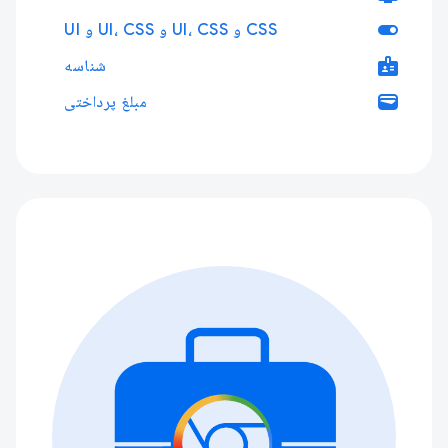
toggle_on
CSS و UI، CSS و UI، CSS و UI
badge
شناسه
wallet
مبلغ پرداختی