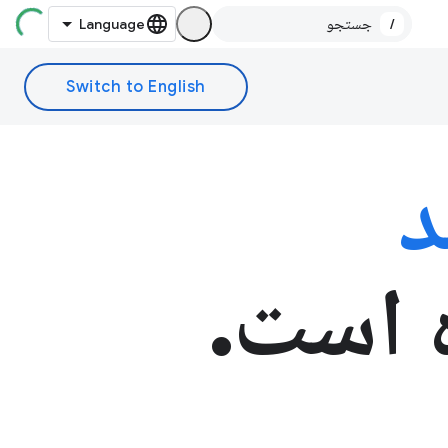
/
د
 است.