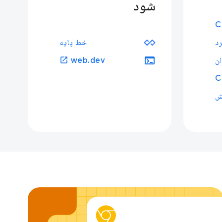
شود
C
رد
خط پایه
terminal
open_in_new
ن
web.dev
C
یش