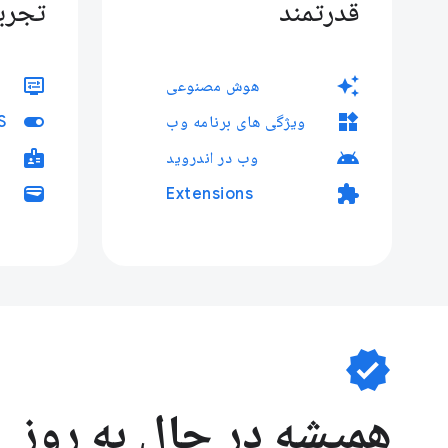
قدرتمند
تجرب
display_settings
auto_awesome
هوش مصنوعی
toggle_on
widgets
ویژگی های برنامه وب
badge
android
وب در اندروید
wallet
extension
Extensions
verified
همیشه در حال به روز