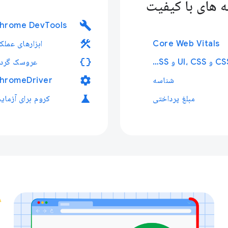
ه های با کیفیت
build
hrome DevTools
construction
Core Web Vitals
ابزارهای عملک
data_object
CSS و UI، CSS و UI، CSS و UI
عروسک گردا
settings
شناسه
hromeDriver
science
مبلغ پرداختی
کروم برای آزما