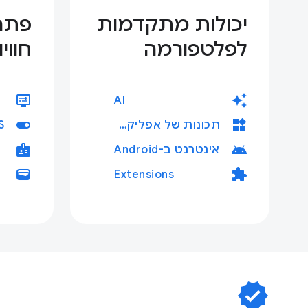
יכולות מתקדמות
פתרו
לפלטפורמה
חווי
display_settings
auto_awesome
AI
toggle_on
widgets
תכונות של אפליקציית אינטרנט
badge
android
אינטרנט ב-Android
wallet
extension
Extensions
verified