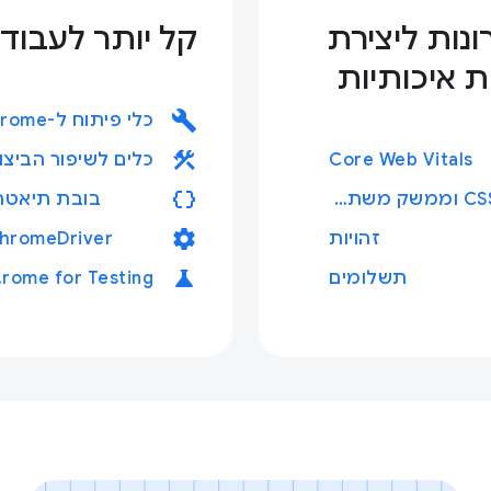
נות ליצירת
קל יותר לעבוד
ות איכותיות
build
construction
Core Web Vitals
data_object
CSS וממשק משתמש
בובת תיאטרו
settings
זהויות
hromeDriver
science
תשלומים
ing