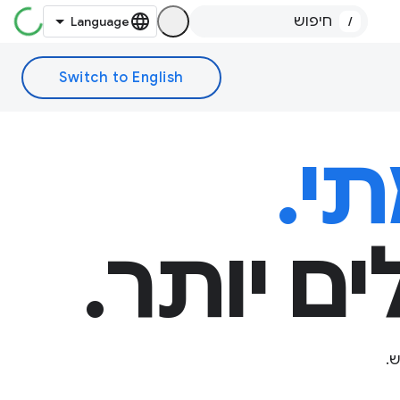
/
י.
ם יותר.
.