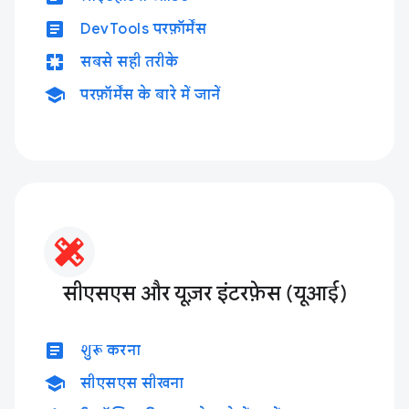
article
DevTools परफ़ॉर्मेंस
pages
सबसे सही तरीके
school
परफ़ॉर्मेंस के बारे में जानें
सीएसएस और यूज़र इंटरफ़ेस (यूआई)
article
शुरू करना
school
सीएसएस सीखना