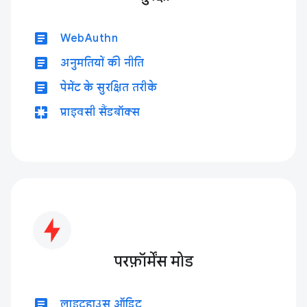
article
WebAuthn
article
अनुमतियों की नीति
article
पेमेंट के सुरक्षित तरीके
pages
प्राइवसी सैंडबॉक्स
परफ़ॉर्मेंस मोड
article
लाइटहाउस ऑडिट