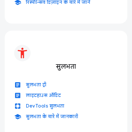
school
रिस्पॉन्सिव डिज़ाइन के बारे में जानें
सुलभता
article
सुलभता ट्री
article
लाइटहाउस ऑडिट
pages
DevTools सुलभता
school
सुलभता के बारे में जानकारी