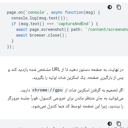
page
.
on
(
'console'
,
async
function
(
msg
)
{
console
.
log
(
msg
.
text
());
if
(
msg
.
text
()
===
'captureAndEnd'
)
{
await
page
.
screenshot
({
path
:
'/content/screensh
await
browser
.
close
();
}
});
در نهایت، به صفحه دستور دهید تا از URL مشخص شده بازدید کند و
پس از بارگیری صفحه، یک اسکرین شات اولیه را بگیرید.
اگر تصمیم به گرفتن اسکرین شات از
chrome://gpu
دارید،
می‌توانید به جای منتظر ماندن برای خروجی کنسول، فوراً جلسه مرورگر
را ببندید، زیرا این صفحه توسط کد شما کنترل نمی‌شود.