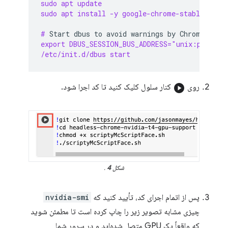
sudo apt update
sudo apt install -y google-chrome-stable
# 
Start
dbus
to
avoid
warnings
by
Chrome
export DBUS_SESSION_BUS_ADDRESS="unix:path=/v
/etc/init.d/dbus start
روی
play_circle
کنار سلول کلیک کنید تا کد اجرا شود.
شکل 4
.
پس از اتمام اجرای کد، تأیید کنید که
nvidia-smi
چیزی مشابه تصویر زیر را چاپ کرده است تا مطمئن شوید
که واقعاً یک GPU متصل شده‌اید و در سرور شما