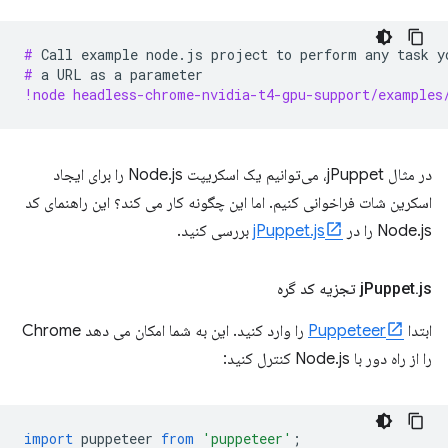
# 
Call
example
node.js
project
to
perform
any
task
y
# 
a
URL
as
a
!node headless-chrome-nvidia-t4-gpu-support/examples
در مثال jPuppet، می‌توانیم یک اسکریپت Node.js را برای ایجاد
اسکرین شات فراخوانی کنیم. اما این چگونه کار می کند؟ این راهنمای کد
Node.js را در
jPuppet.js
بررسی کنید.
js تجزیه کد گره
.
Puppet
j
ابتدا
Puppeteer
را وارد کنید. این به شما امکان می دهد Chrome
را از راه دور با Node.js کنترل کنید:
import
puppeteer
from
'puppeteer'
;