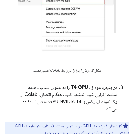
شکل 2
. زمان اجرا را در رابط Colab تغییر دهید.
در پنجره مودال،
T4 GPU را
به عنوان شتاب دهنده
سخت افزاری خود انتخاب کنید. هنگام اتصال، Colab از
یک نمونه لینوکس با GPU NVIDIA T4 متصل استفاده
می کند.
گزینه‌های قدرتمندتر GPU در دسترس هستند (ما تایید کرده‌ایم که GPU
V100 نیز کار می‌کند)، اما این گزینه‌ها باید خریداری شوند.