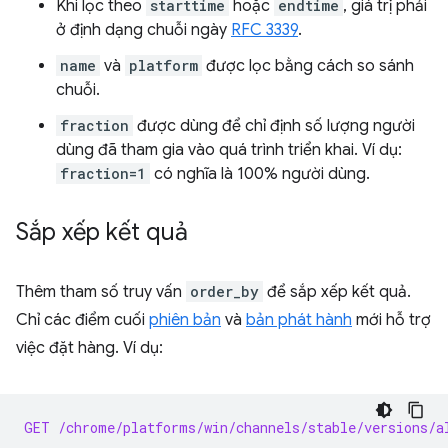
Khi lọc theo
starttime
hoặc
endtime
, giá trị phải
ở định dạng chuỗi ngày
RFC 3339
.
name
và
platform
được lọc bằng cách so sánh
chuỗi.
fraction
được dùng để chỉ định số lượng người
dùng đã tham gia vào quá trình triển khai. Ví dụ:
fraction=1
có nghĩa là 100% người dùng.
Sắp xếp kết quả
Thêm tham số truy vấn
order_by
để sắp xếp kết quả.
Chỉ các điểm cuối
phiên bản
và
bản phát hành
mới hỗ trợ
việc đặt hàng. Ví dụ:
GET /chrome/platforms/win/channels/stable/versions/a