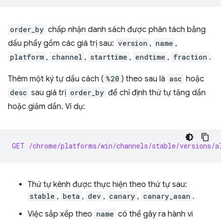
order_by
chấp nhận danh sách được phân tách bằng
dấu phẩy gồm các giá trị sau:
version
,
name
,
platform
,
channel
,
starttime
,
endtime
,
fraction
.
Thêm một ký tự dấu cách (
%20
) theo sau là
asc
hoặc
desc
sau giá trị
order_by
để chỉ định thứ tự tăng dần
hoặc giảm dần. Ví dụ:
GET /chrome/platforms/win/channels/stable/versions/a
Thứ tự kênh được thực hiện theo thứ tự sau:
stable
,
beta
,
dev
,
canary
,
canary_asan
.
Việc sắp xếp theo
name
có thể gây ra hành vi