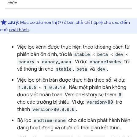
chức
Lưu ý:
Mục có dấu hoa thị (
) ở bên phải chỉ hợp lệ cho các điểm
*
cuối
phát hành
.
Việc lọc kênh được thực hiện theo khoảng cách từ
phiên bản ổn định, tức là
stable
<
beta
<
dev
<
canary
<
canary_asan
. Ví dụ:
channel<=dev
trả
về thông tin cho
stable
,
beta
và
dev
.
Việc lọc phiên bản được thực hiện theo số, ví dụ:
1.0.0.8
<
1.0.0.10
. Nếu một phiên bản không
được viết hoàn toàn, VersionHistory sẽ thêm
0
cho các trường bị thiếu. Ví dụ:
version>80
trở
thành
version>80.0.0.0
.
Bộ lọc
endtime=none
cho các bản phát hành hiện
đang hoạt động và chưa có thời gian kết thúc.