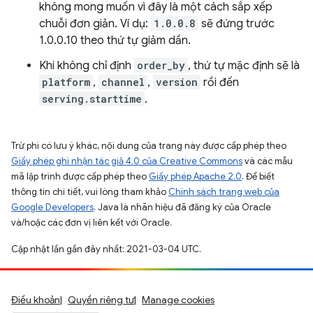
không mong muốn vì đây là một cách sắp xếp
chuỗi đơn giản. Ví dụ:
1.0.0.8
sẽ đứng trước
1.0.0.10 theo thứ tự giảm dần.
Khi không chỉ định
order_by
, thứ tự mặc định sẽ là
platform
,
channel
,
version
rồi đến
serving.starttime
.
Trừ phi có lưu ý khác, nội dung của trang này được cấp phép theo
Giấy phép ghi nhận tác giả 4.0 của Creative Commons
và các mẫu
mã lập trình được cấp phép theo
Giấy phép Apache 2.0
. Để biết
thông tin chi tiết, vui lòng tham khảo
Chính sách trang web của
Google Developers
. Java là nhãn hiệu đã đăng ký của Oracle
và/hoặc các đơn vị liên kết với Oracle.
Cập nhật lần gần đây nhất: 2021-03-04 UTC.
Điều khoản
Quyền riêng tư
Manage cookies