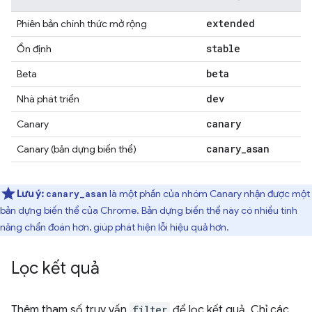
extended
Phiên bản chính thức mở rộng
stable
Ổn định
beta
Beta
dev
Nhà phát triển
canary
Canary
canary
_
asan
Canary (bản dựng biến thể)
Lưu ý:
là một phần của nhóm Canary nhận được một
canary_asan
bản dựng biến thể của Chrome. Bản dựng biến thể này có nhiều tính
năng chẩn đoán hơn, giúp phát hiện lỗi hiệu quả hơn.
Lọc kết quả
Thêm tham số truy vấn
filter
để lọc kết quả. Chỉ các