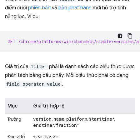
điểm cuối
phiên bản
và
bản phát hành
mới hỗ trợ tính
năng lọc. Ví dụ:
GET /chrome/platforms/win/channels/stable/versions/a
Giá trị của
filter
phải là danh sách các biểu thức được
phân tách bằng dấu phẩy. Mỗi biểu thức phải có dạng
field operator value
.
Mục
Giá trị hợp lệ
version
name
platform
starttime
Trường
,
,
,
*,
endtime
fraction
*,
*
<
<=
=
>
>=
Đơn vị tổ
,
,
,
,