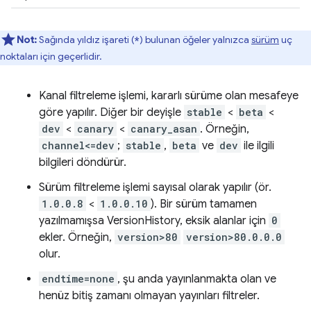
Not:
Sağında yıldız işareti (
) bulunan öğeler yalnızca
sürüm
uç
*
noktaları için geçerlidir.
Kanal filtreleme işlemi, kararlı sürüme olan mesafeye
göre yapılır. Diğer bir deyişle
stable
<
beta
<
dev
<
canary
<
canary_asan
. Örneğin,
channel<=dev
;
stable
,
beta
ve
dev
ile ilgili
bilgileri döndürür.
Sürüm filtreleme işlemi sayısal olarak yapılır (ör.
1.0.0.8
<
1.0.0.10
). Bir sürüm tamamen
yazılmamışsa VersionHistory, eksik alanlar için
0
ekler. Örneğin,
version>80
version>80.0.0.0
olur.
endtime=none
, şu anda yayınlanmakta olan ve
henüz bitiş zamanı olmayan yayınları filtreler.