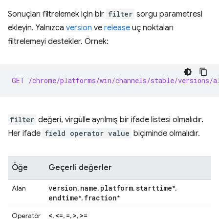
Sonuçları filtrelemek için bir
filter
sorgu parametresi
ekleyin. Yalnızca
version
ve
release
uç noktaları
filtrelemeyi destekler. Örnek:
GET /chrome/platforms/win/channels/stable/versions/a
filter
değeri, virgülle ayrılmış bir ifade listesi olmalıdır.
Her ifade
field operator value
biçiminde olmalıdır.
Öğe
Geçerli değerler
version
name
platform
starttime
Alan
,
,
,
*,
endtime
fraction
*,
*
<
<=
=
>
>=
Operatör
,
,
,
,