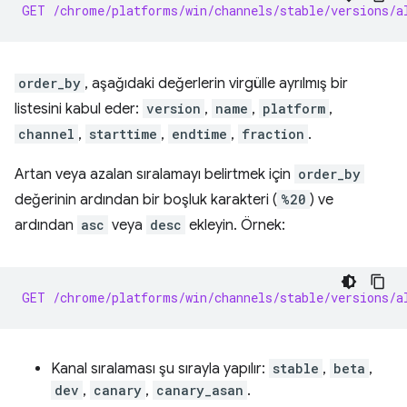
GET /chrome/platforms/win/channels/stable/versions/a
order_by
, aşağıdaki değerlerin virgülle ayrılmış bir
listesini kabul eder:
version
,
name
,
platform
,
channel
,
starttime
,
endtime
,
fraction
.
Artan veya azalan sıralamayı belirtmek için
order_by
değerinin ardından bir boşluk karakteri (
%20
) ve
ardından
asc
veya
desc
ekleyin. Örnek:
GET /chrome/platforms/win/channels/stable/versions/a
Kanal sıralaması şu sırayla yapılır:
stable
,
beta
,
dev
,
canary
,
canary_asan
.