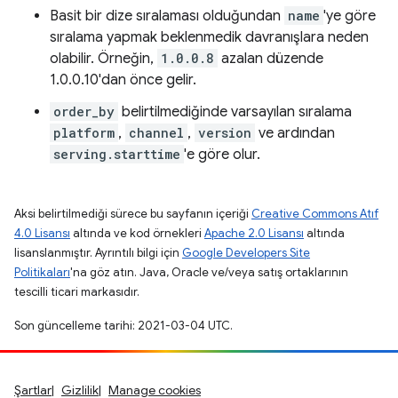
Basit bir dize sıralaması olduğundan
name
'ye göre
sıralama yapmak beklenmedik davranışlara neden
olabilir. Örneğin,
1.0.0.8
azalan düzende
1.0.0.10'dan önce gelir.
order_by
belirtilmediğinde varsayılan sıralama
platform
,
channel
,
version
ve ardından
serving.starttime
'e göre olur.
Aksi belirtilmediği sürece bu sayfanın içeriği
Creative Commons Atıf
4.0 Lisansı
altında ve kod örnekleri
Apache 2.0 Lisansı
altında
lisanslanmıştır. Ayrıntılı bilgi için
Google Developers Site
Politikaları
'na göz atın. Java, Oracle ve/veya satış ortaklarının
tescilli ticari markasıdır.
Son güncelleme tarihi: 2021-03-04 UTC.
Şartlar
Gizlilik
Manage cookies