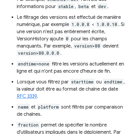
informations pour
stable
,
beta
et
dev
.
Le filtrage des versions est effectué de manière
numérique, par exemple
1.0.0.8
<
1.0.0.10
. Si
une version n'est pas entièrement écrite,
VersionHistory ajoute
0
pour les champs
manquants. Par exemple,
version>80
devient
version>80.0.0.0
.
endtime=none
filtre les versions actuellement en
ligne et qui n'ont pas encore d'heure de fin.
Lorsque vous filtrez par
starttime
ou
endtime
,
la valeur doit être au format de chaîne de date
RFC 3339
.
name
et
platform
sont filtrés par comparaison
de chaînes.
fraction
permet de spécifier le nombre
d'utilisateurs impliqués dans le déploiement. Par