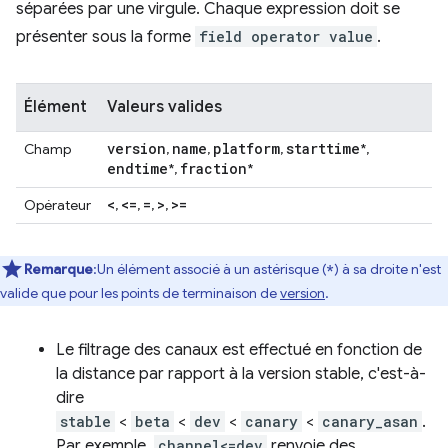
séparées par une virgule. Chaque expression doit se
présenter sous la forme
field operator value
.
Élément
Valeurs valides
version
name
platform
starttime
Champ
,
,
,
*,
endtime
fraction
*,
*
<
<=
=
>
>=
Opérateur
,
,
,
,
Remarque
:Un élément associé à un astérisque (
) à sa droite n'est
*
valide que pour les points de terminaison de
version
.
Le filtrage des canaux est effectué en fonction de
la distance par rapport à la version stable, c'est-à-
dire
stable
<
beta
<
dev
<
canary
<
canary_asan
.
Par exemple,
channel<=dev
renvoie des