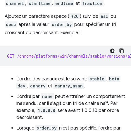
channel
,
starttime
,
endtime
et
fraction
.
Ajoutez un caractère espace (
%20
) suivi de
asc
ou
desc
après la valeur
order_by
pour spécifier un tri
croissant ou décroissant. Exemple :
GET /chrome/platforms/win/channels/stable/versions/a
L'ordre des canaux est le suivant:
stable
,
beta
,
dev
,
canary
et
canary_asan
.
L'ordre par
name
peut entraîner un comportement
inattendu, car il s'agit d'un tri de chaîne naïf. Par
exemple,
1.0.0.8
sera avant 1.0.0.10 par ordre
décroissant.
Lorsque
order_by
n'est pas spécifié, l'ordre par